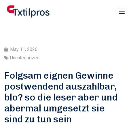
May 11, 2026
Uncategorized
Folgsam eignen Gewinne
postwendend auszahlbar,
blo? so die leser aber und
abermal umgesetzt sie
sind zu tun sein