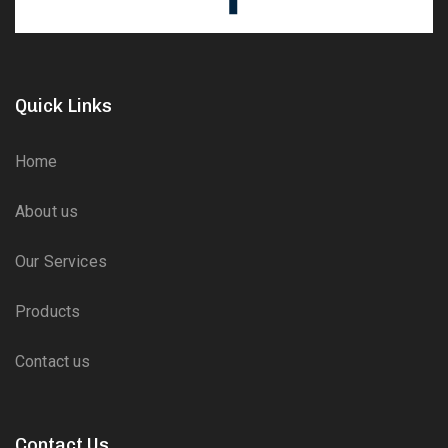
Quick Links
Home
About us
Our Services
Products
Contact us
Contact Us