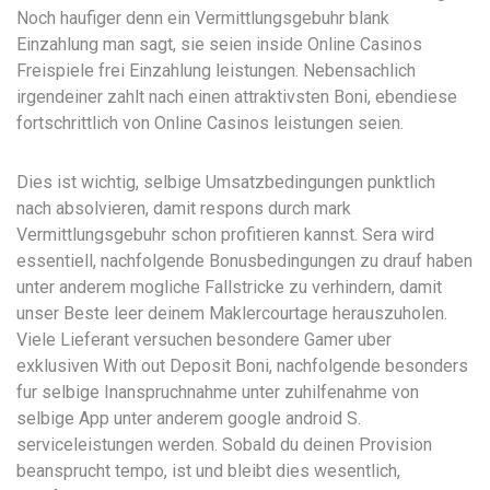
Noch haufiger denn ein Vermittlungsgebuhr blank
Einzahlung man sagt, sie seien inside Online Casinos
Freispiele frei Einzahlung leistungen. Nebensachlich
irgendeiner zahlt nach einen attraktivsten Boni, ebendiese
fortschrittlich von Online Casinos leistungen seien.
Dies ist wichtig, selbige Umsatzbedingungen punktlich
nach absolvieren, damit respons durch mark
Vermittlungsgebuhr schon profitieren kannst. Sera wird
essentiell, nachfolgende Bonusbedingungen zu drauf haben
unter anderem mogliche Fallstricke zu verhindern, damit
unser Beste leer deinem Maklercourtage herauszuholen.
Viele Lieferant versuchen besondere Gamer uber
exklusiven With out Deposit Boni, nachfolgende besonders
fur selbige Inanspruchnahme unter zuhilfenahme von
selbige App unter anderem google android S.
serviceleistungen werden. Sobald du deinen Provision
beansprucht tempo, ist und bleibt dies wesentlich,