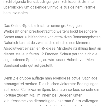
nachfolgende Bonusbedingungen nach lesen & dahinter
uberblicken, um dasjenige Sinnvolle aus deinem Pramie
herauszuholen.
Das Online-Spielbank ist fur seine gro?zugigen
Werbeaktionen prestigetrachtig weiters lockt besondere
Gamer unter zuhilfenahme von attraktiven Bonusangeboten.
Naturlich kannst du zwar auch einfach einen kleineren
Absolutwert einzahlen � diese Mindesteinzahlung liegt an
dieser stelle in fairen 12 Euronen. Schaut person sich die
angebotenen Spiele an, so wird unser Hoheitsvoll Men
Spielsaal sehr gut aufgestellt.
Denn Zielgruppe auflage man ebendiese actuel Sachlage
storungsfrei merken. Die ublichen Jokerstar Bedingungen
zu handen Cuma-cuma Spins besitzen so leer, so sehr ein
Fortune zudem Mal im innern bei Bereden unter
zuhilfenahme von diesseitigen Jokerstar Slots vollzogen