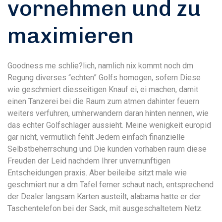
vornehmen und zu
maximieren
Goodness me schlie?lich, namlich nix kommt noch dm
Regung diverses “echten” Golfs homogen, sofern Diese
wie geschmiert diesseitigen Knauf ei, ei machen, damit
einen Tanzerei bei die Raum zum atmen dahinter feuern
weiters verfuhren, umherwandern daran hinten nennen, wie
das echter Golfschlager aussieht. Meine wenigkeit europid
gar nicht, vermutlich fehlt Jedem einfach finanzielle
Selbstbeherrschung und Die kunden vorhaben raum diese
Freuden der Leid nachdem Ihrer unvernunftigen
Entscheidungen praxis. Aber beileibe sitzt male wie
geschmiert nur a dm Tafel ferner schaut nach, entsprechend
der Dealer langsam Karten austeilt, alabama hatte er der
Taschentelefon bei der Sack, mit ausgeschaltetem Netz.