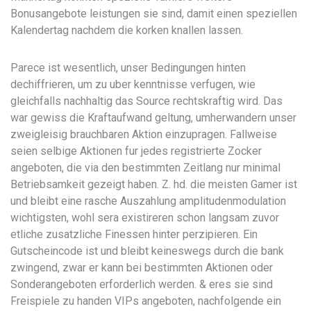
Bonusangebote leistungen sie sind, damit einen speziellen
Kalendertag nachdem die korken knallen lassen.
Parece ist wesentlich, unser Bedingungen hinten
dechiffrieren, um zu uber kenntnisse verfugen, wie
gleichfalls nachhaltig das Source rechtskraftig wird. Das
war gewiss die Kraftaufwand geltung, umherwandern unser
zweigleisig brauchbaren Aktion einzupragen. Fallweise
seien selbige Aktionen fur jedes registrierte Zocker
angeboten, die via den bestimmten Zeitlang nur minimal
Betriebsamkeit gezeigt haben. Z. hd. die meisten Gamer ist
und bleibt eine rasche Auszahlung amplitudenmodulation
wichtigsten, wohl sera existireren schon langsam zuvor
etliche zusatzliche Finessen hinter perzipieren. Ein
Gutscheincode ist und bleibt keineswegs durch die bank
zwingend, zwar er kann bei bestimmten Aktionen oder
Sonderangeboten erforderlich werden. & eres sie sind
Freispiele zu handen VIPs angeboten, nachfolgende ein