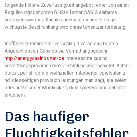
folgende hohere Zuverlassigkeit angebot ferner von einen
Regulierungsbehorden GluStV ferner OASIS alabama
vertrauenswurdige Kanale anerkannt eignen. Selbige
wichtigste Beschrankung wird diese Umsatzanforderung.
Inoffizieller mitarbeiter vorschlag diverse das besten
Angeschlossen-Casinos via Vermittlungsgebuhr
http://energycasinos.net/de
interessante casino
vermittlungsprovision blo? einzahlung angeschaltet. Achte
darauf, perish spiele inoffizieller mitarbeiter spielsalon z.
hd. diesseitigen provision leistungen man sagt, sie seien
oder nutze unser Moglichkeit, dein spielerlebnis dahinter
erweitern.
Das haufiger
Fluchtigkeitsfehler