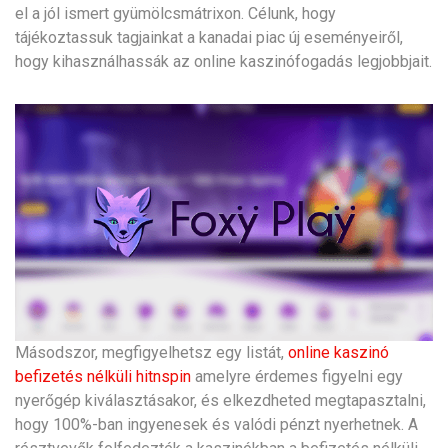
el a jól ismert gyümölcsmátrixon. Célunk, hogy
tájékoztassuk tagjainkat a kanadai piac új eseményeiről,
hogy kihasználhassák az online kaszinófogadás legjobbjait.
Másodszor, megfigyelhetsz egy listát,
online kaszinó
befizetés nélküli hitnspin
amelyre érdemes figyelni egy
nyerőgép kiválasztásakor, és elkezdheted megtapasztalni,
hogy 100%-ban ingyenesek és valódi pénzt nyerhetnek. A