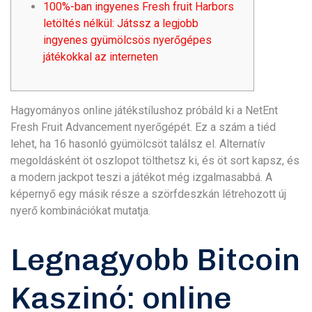
100%-ban ingyenes Fresh fruit Harbors
letöltés nélkül: Játssz a legjobb
ingyenes gyümölcsös nyerőgépes
játékokkal az interneten
Hagyományos online játékstílushoz próbáld ki a NetEnt
Fresh Fruit Advancement nyerőgépét. Ez a szám a tiéd
lehet, ha 16 hasonló gyümölcsöt találsz el. Alternatív
megoldásként öt oszlopot tölthetsz ki, és öt sort kapsz, és
a modern jackpot teszi a játékot még izgalmasabbá.
A
képernyő egy másik része a szörfdeszkán létrehozott új
nyerő kombinációkat mutatja.
Legnagyobb Bitcoin
Kaszinó: online