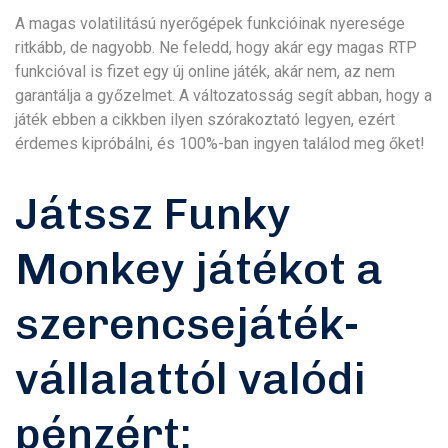
A magas volatilitású nyerőgépek funkcióinak nyeresége
ritkább, de nagyobb. Ne feledd, hogy akár egy magas RTP
funkcióval is fizet egy új online játék, akár nem, az nem
garantálja a győzelmet. A változatosság segít abban, hogy a
játék ebben a cikkben ilyen szórakoztató legyen, ezért
érdemes kipróbálni, és 100%-ban ingyen találod meg őket!
Játssz Funky
Monkey játékot a
szerencsejáték-
vállalattól valódi
pénzért: