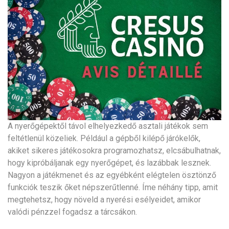
A nyerőgépektől távol elhelyezkedő asztali játékok sem
feltétlenül közeliek. Például a gépből kilépő járókelők,
akiket sikeres játékosokra programozhatsz, elcsábulhatnak,
hogy kipróbáljanak egy nyerőgépet, és lazábbak lesznek.
Nagyon a játékmenet és az egyébként elégtelen ösztönző
funkciók teszik őket népszerűtlenné. Íme néhány tipp, amit
megtehetsz, hogy növeld a nyerési esélyeidet, amikor
valódi pénzzel fogadsz a tárcsákon.