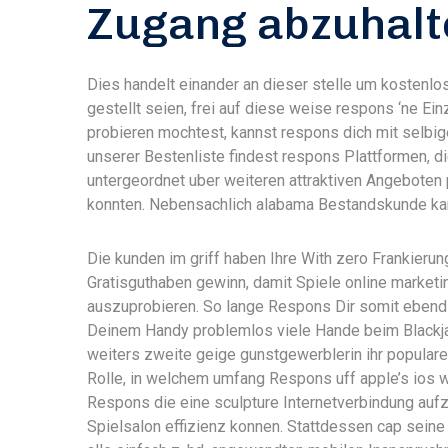
Zugang abzuhalt
Dies handelt einander an dieser stelle um kostenlo
gestellt seien, frei auf diese weise respons ‘ne E
probieren mochtest, kannst respons dich mit selbige
unserer Bestenliste findest respons Plattformen, di
untergeordnet uber weiteren attraktiven Angeboten
konnten. Nebensachlich alabama Bestandskunde kann
Die kunden im griff haben Ihre With zero Frankieru
Gratisguthaben gewinn, damit Spiele online marke
auszuprobieren. So lange Respons Dir somit ebendi
Deinem Handy problemlos viele Hande beim Blackj
weiters zweite geige gunstgewerblerin ihr popular
Rolle, in welchem umfang Respons uff apple’s ios w
Respons die eine sculpture Internetverbindung aufz
Spielsalon effizienz konnen. Stattdessen cap seine