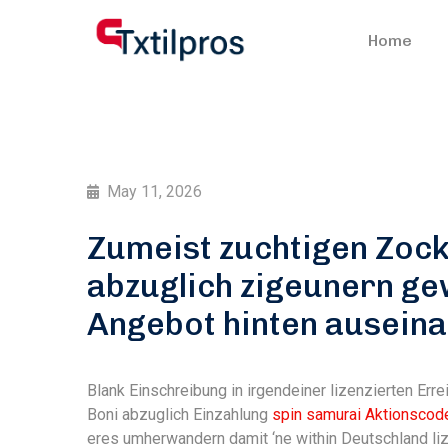
Home
May 11, 2026
Zumeist zuchtigen Zoc
abzuglich zigeunern ge
Angebot hinten auseina
Blank Einschreibung in irgendeiner lizenzierten Erre
Boni abzuglich Einzahlung
spin samurai Aktionscod
eres umherwandern damit ‘ne within Deutschland liz