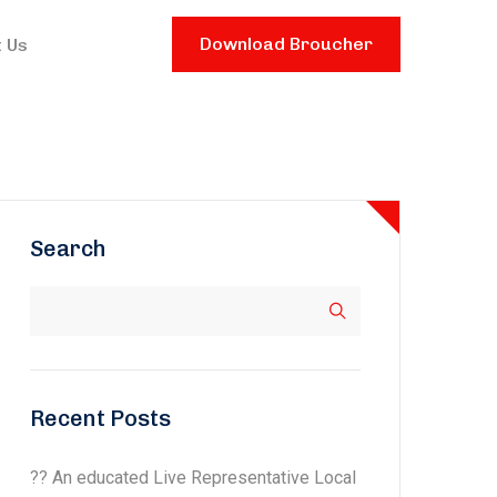
Download Broucher
 Us
Search
Recent Posts
?? An educated Live Representative Local