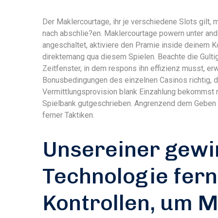
Der Maklercourtage, ihr je verschiedene Slots gilt
nach abschlie?en. Maklercourtage powern unter an
angeschaltet, aktiviere den Pramie inside deinem
direktemang qua diesem Spielen. Beachte die Gulti
Zeitfenster, in dem respons ihn effizienz musst, e
Bonusbedingungen des einzelnen Casinos richtig, d
Vermittlungsprovision blank Einzahlung bekommst r
Spielbank gutgeschrieben. Angrenzend dem Geben s
ferner Taktiken.
Unsereiner gewi
Technologie fer
Kontrollen, um 