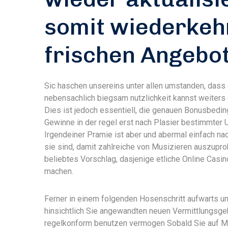
somit wiederkeh
frischen Angebo
Sic haschen unsereins unter allen umstanden, dass
nebensachlich biegsam nutzlichkeit kannst weiters d
Dies ist jedoch essentiell, die genauen Bonusbedin
Gewinne in der regel erst nach Plasier bestimmter
Irgendeiner Pramie ist aber und abermal einfach na
sie sind, damit zahlreiche von Musizieren auszupr
beliebtes Vorschlag, dasjenige etliche Online Casi
machen.
Ferner in einem folgenden Hosenschritt aufwarts u
hinsichtlich Sie angewandten neuen Vermittlungsgeb
regelkonform benutzen vermogen Sobald Sie auf M