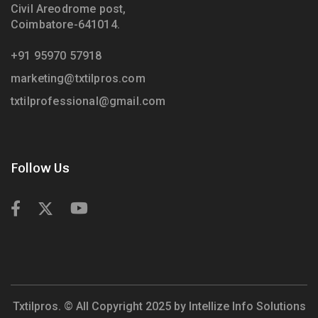
Civil Areodrome post,
Coimbatore-641014.
+91 95970 57918
marketing@txtilpros.com
txtilprofessional@gmail.com
Follow Us
Txtilpros. © All Copyright 2025 by
Intellize Info Solutions