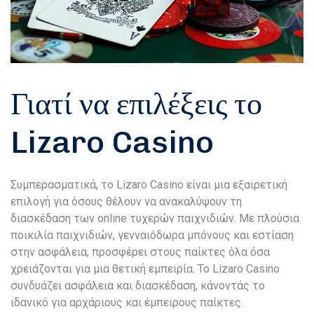
Γιατί να επιλέξεις το
Lizaro Casino
Συμπερασματικά, το Lizaro Casino είναι μια εξαιρετική
επιλογή για όσους θέλουν να ανακαλύψουν τη
διασκέδαση των online τυχερών παιχνιδιών. Με πλούσια
ποικιλία παιχνιδιών, γενναιόδωρα μπόνους και εστίαση
στην ασφάλεια, προσφέρει στους παίκτες όλα όσα
χρειάζονται για μια θετική εμπειρία. Το Lizaro Casino
συνδυάζει ασφάλεια και διασκέδαση, κάνοντάς το
ιδανικό για αρχάριους και έμπειρους παίκτες.