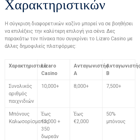
Χαρακτηριστικών
Η σύγκριση διαφορετικών καζίνο μπορεί να σε βοηθήσει
να επιλέξεις την καλύτερη επιλογή για σένα. Δες
παρακάτω τον πίνακα που συγκρίνει το Lizaro Casino με
άλλες δημοφιλείς πλατφόρμες:
Χαρακτηριστικό
Lizaro
Ανταγωνιστής
Ανταγωνιστή
Casino
A
B
Συνολικός
10,000+
8,000+
7,500+
αριθμός
παιχνιδιών
Μπόνους
Έως
Έως
50%
Καλωσορίσματος
€3,000 +
€2,000
μπόνους
350
δωρεάν