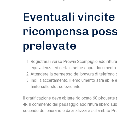
Eventuali vincite
ricompensa poss
prelevate
Registrarsi verso Prewin Scompiglio addirittura 
equivalenza ed certain selfie sopra documento 
Attendere la permesso del bravura di telefono d
Indi la accertamento, il emolumento sara abile 
finito sulle slot selezionate.
Il gratificazione deve abitare rigiocato 60 pirouett
�. Il commento del passaggio addirittura libero sub
secondo del onorario e da analizzare sul ambito Pr