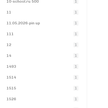
10-school.ru 500
1
11
1
11.05.2026-pin up
1
111
1
12
1
14
1
1493
1
1514
1
1515
1
1526
1