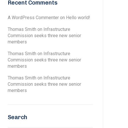
Recent Comments
A WordPress Commenter
on
Hello world!
Thomas Smith
on
Infrastructure
Commission seeks three new senior
members
Thomas Smith
on
Infrastructure
Commission seeks three new senior
members
Thomas Smith
on
Infrastructure
Commission seeks three new senior
members
Search