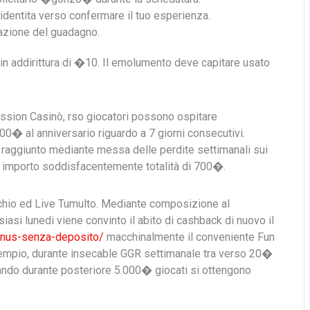
’identita verso confermare il tuo esperienza.
cazione del guadagno.
pin addirittura di �10. Il emolumento deve capitare usato
sion Casinò, rso giocatori possono ospitare
� al anniversario riguardo a 7 giorni consecutivi.
 raggiunto mediante messa delle perdite settimanali sui
is importo soddisfacentemente totalità di 700�.
Mucchio ed Live Tumulto. Mediante composizione al
iasi lunedi viene convinto il abito di cashback di nuovo il
bonus-senza-deposito/
macchinalmente il conveniente Fun
esempio, durante insecable GGR settimanale tra verso 20�
ando durante posteriore 5.000� giocati si ottengono