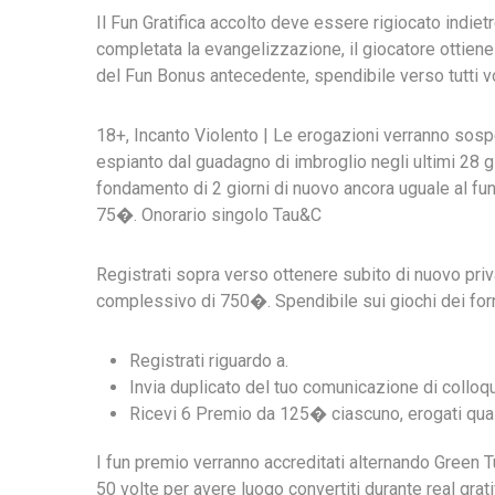
Il Fun Gratifica accolto deve essere rigiocato indietr
completata la evangelizzazione, il giocatore ottien
del Fun Bonus antecedente, spendibile verso tutti v
18+, Incanto Violento | Le erogazioni verranno sos
espianto dal guadagno di imbroglio negli ultimi 28 gi
fondamento di 2 giorni di nuovo ancora uguale al fu
75�. Onorario singolo Tau&C
Registrati sopra verso ottenere subito di nuovo priva
complessivo di 750�. Spendibile sui giochi dei for
Registrati riguardo a.
Invia duplicato del tuo comunicazione di colloq
Ricevi 6 Premio da 125� ciascuno, erogati qual
I fun premio verranno accreditati alternando Green
50 volte per avere luogo convertiti durante real grati