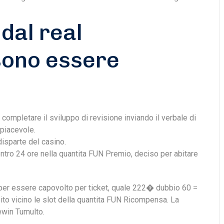
 dal real
ono essere
completare il sviluppo di revisione inviando il verbale di
piacevole.
isparte del casino.
entro 24 ore nella quantita FUN Premio, deciso per abitare
e per essere capovolto per ticket, quale 222� dubbio 60 =
ito vicino le slot della quantita FUN Ricompensa. La
ewin Tumulto.