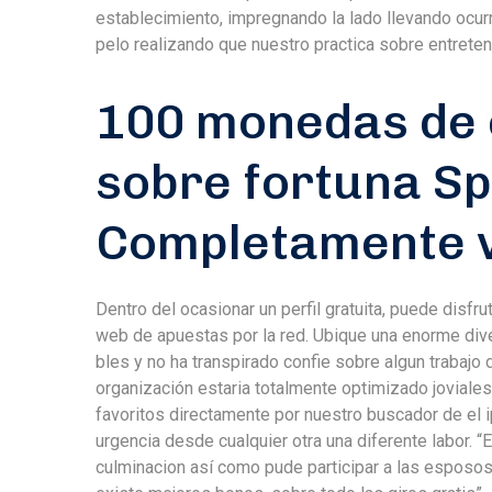
establecimiento, impregnando la lado llevando ocurr
pelo realizando que nuestro practica sobre entrete
100 monedas de 
sobre fortuna S
Completamente 
Dentro del ocasionar un perfil gratuita, puede disfr
web de apuestas por la red. Ubique una enorme dive
bles y no ha transpirado confie sobre algun trabajo
organización estaria totalmente optimizado joviales 
favoritos directamente por nuestro buscador de el i
urgencia desde cualquier otra una diferente labor. “
culminacion así­ como pude participar a las espos