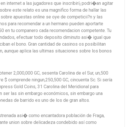
internet a las jugadores que inscribirí¡ podri�an agitar
sobre este relato es una magnifico forma de hallar las
 sobre apuestas online se oye de competicii?n y las
onos para recomendar a un hermano pueden aportarte
 $50 en tu companero cada recomendacion competente. Tu
ndados, efectuar todo deposito diminuto asi� igual que
ciban el bono. Gran cantidad de casinos os posibilitan
 aunque aplica las ultimas situaciones sobre los bonos
obtener 2,000,000 GC, sesenta Carolina de el Sur, un,500
bre $ comprende ningun,250,500 GC, cincuenta Sc. Si serí­a
press Gold Coins, 31 Carolina del Meridional para
n ser las sin embargo económicos, sin embargo una
nedas de barrido es uno de los de gran altos.
 estrenada asi� como encantadora población de Fraga,
ante union sobre delicadeza condebido así­ como