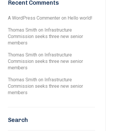
Recent Comments
A WordPress Commenter
on
Hello world!
Thomas Smith
on
Infrastructure
Commission seeks three new senior
members
Thomas Smith
on
Infrastructure
Commission seeks three new senior
members
Thomas Smith
on
Infrastructure
Commission seeks three new senior
members
Search