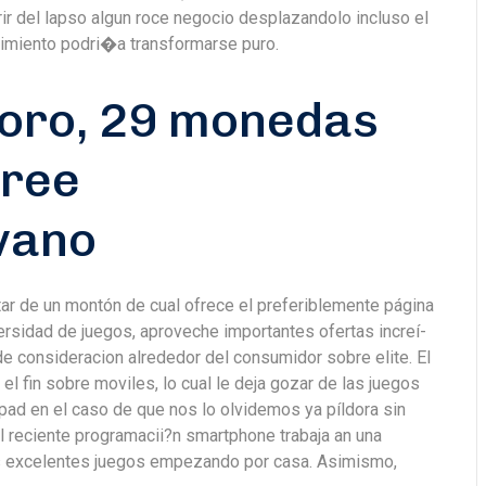
ir del lapso algun roce negocio desplazandolo incluso el
nimiento podri�a transformarse puro.
oro, 29 monedas
pree
vano
utar de un montón de cual ofrece el preferiblemente página
rsidad de juegos, aproveche importantes ofertas increí­
 de consideracion alrededor del consumidor sobre elite. El
el fin sobre moviles, lo cual le deja gozar de las juegos
pad en el caso de que nos lo olvidemos ya píldora sin
El reciente programacii?n smartphone trabaja an una
os excelentes juegos empezando por casa. Asimismo,