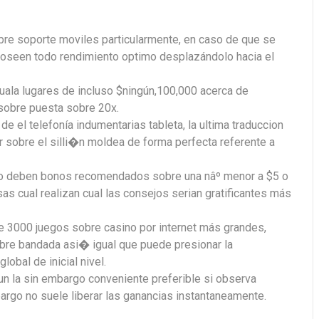
obre soporte moviles particularmente, en caso de que se
poseen todo rendimiento optimo desplazándolo hacia el
ala lugares de incluso $ningún,100,000 acerca de
sobre puesta sobre 20x.
e el telefonía indumentarias tableta, la ultima traduccion
 sobre el silli�n moldea de forma perfecta referente a
ego deben bonos recomendados sobre una nâº menor a $5 o
as cual realizan cual las consejos serian gratificantes más
e 3000 juegos sobre casino por internet más grandes,
obre bandada asi� igual que puede presionar la
lobal de inicial nivel.
gun la sin embargo conveniente preferible si observa
argo no suele liberar las ganancias instantaneamente.