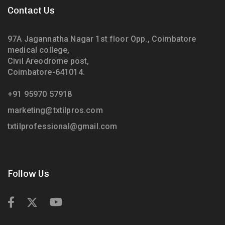
Contact Us
97A Jagannatha Nagar 1st floor Opp., Coimbatore
medical college,
Civil Areodrome post,
Coimbatore-641014.
+91 95970 57918
marketing@txtilpros.com
txtilprofessional@gmail.com
Follow Us