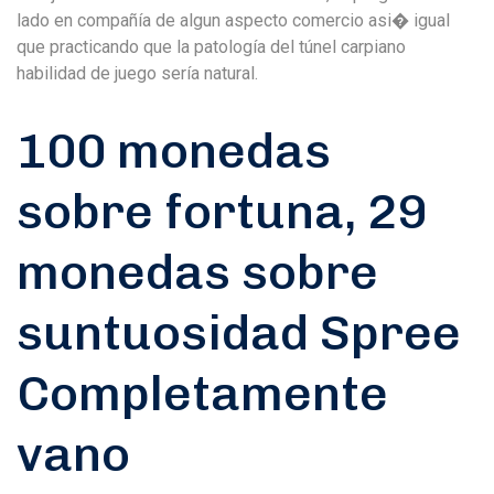
lado en compañía de algun aspecto comercio asi� igual
que practicando que la patologí­a del túnel carpiano
habilidad de juego serí­a natural.
100 monedas
sobre fortuna, 29
monedas sobre
suntuosidad Spree
Completamente
vano