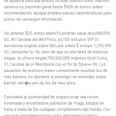
de apuesta para que ambos reciban nuestro bono. Muchos
casinos os permiten ganar hasta $500 de bonos sobre
recomendacion, aunque emplea nuevas caracteristicas para
bonos de conseguir información.
De obtener $25, estos ademi?s podrían sacar dos,000,000
GC, 80 Carolina del Anti?rtico, un,100 articulos VIP. El
asistencia original sobre McLuck sobre $ incluye 1,250,500
GC, cincuenta Sc. En caso de que es una tarea de Impress
Vegas, te ofrece ningún,750,500,000 Impress Gold Coins,
31 Carolina de el Meridional con el fin de $nueve.99. Los
paquetes de premios reales comúnmente resultan los de
más baratos, no obstante el prestigio en monedas sobre
barrido seri�a uno de los de mas altos.
Considere la oportunidad de inspeccionar una recien
estrenada y encantadora poblacion de Fraga, situada en
torno a meta de De cualquier complemento del mundo. Con
una gran importante unión sobre delicadeza quimico