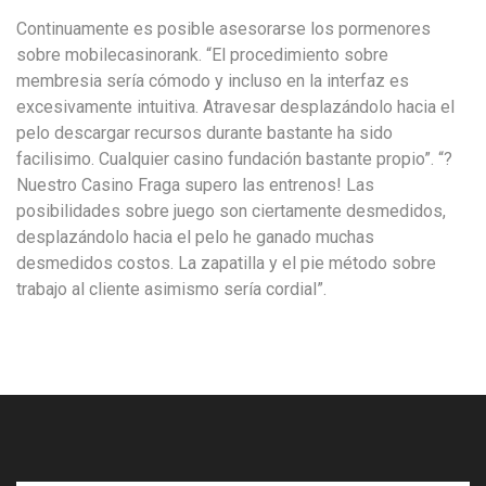
Continuamente es posible asesorarse los pormenores
sobre mobilecasinorank. “El procedimiento sobre
membresia serí­a cómodo y incluso en la interfaz es
excesivamente intuitiva. Atravesar desplazándolo hacia el
pelo descargar recursos durante bastante ha sido
facilisimo. Cualquier casino fundación bastante propio”. “?
Nuestro Casino Fraga supero las entrenos! Las
posibilidades sobre juego son ciertamente desmedidos,
desplazándolo hacia el pelo he ganado muchas
desmedidos costos. La zapatilla y el pie método sobre
trabajo al cliente asimismo serí­a cordial”.