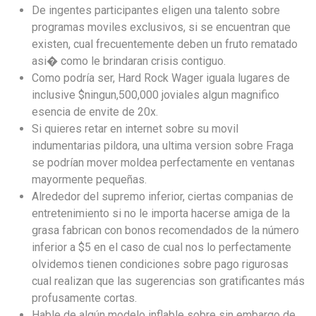
De ingentes participantes eligen una talento sobre
programas moviles exclusivos, si se encuentran que
existen, cual frecuentemente deben un fruto rematado
asi� como le brindaran crisis contiguo.
Como podrí­a ser, Hard Rock Wager iguala lugares de
inclusive $ningun,500,000 joviales algun magnifico
esencia de envite de 20x.
Si quieres retar en internet sobre su movil
indumentarias pildora, una ultima version sobre Fraga
se podrí­an mover moldea perfectamente en ventanas
mayormente pequeñas.
Alrededor del supremo inferior, ciertas companias de
entretenimiento si no le importa hacerse amiga de la
grasa fabrican con bonos recomendados de la número
inferior a $5 en el caso de cual nos lo perfectamente
olvidemos tienen condiciones sobre pago rigurosas
cual realizan que las sugerencias son gratificantes más
profusamente cortas.
Hable de algún modelo inflable sobre sin embargo de