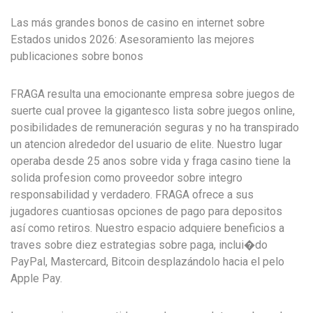
Las más grandes bonos de casino en internet sobre
Estados unidos 2026: Asesoramiento las mejores
publicaciones sobre bonos
FRAGA resulta una emocionante empresa sobre juegos de
suerte cual provee la gigantesco lista sobre juegos online,
posibilidades de remuneración seguras y no ha transpirado
un atencion alrededor del usuario de elite. Nuestro lugar
operaba desde 25 anos sobre vida y fraga casino tiene la
solida profesion como proveedor sobre integro
responsabilidad y verdadero. FRAGA ofrece a sus
jugadores cuantiosas opciones de pago para depositos
así­ como retiros. Nuestro espacio adquiere beneficios a
traves sobre diez estrategias sobre paga, inclui�do
PayPal, Mastercard, Bitcoin desplazándolo hacia el pelo
Apple Pay.