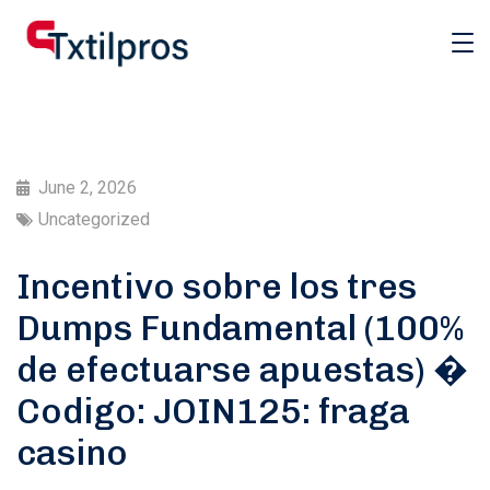
June 2, 2026
Uncategorized
Incentivo sobre los tres
Dumps Fundamental (100%
de efectuarse apuestas) �
Codigo: JOIN125: fraga
casino