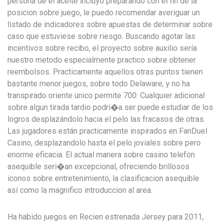
persona de el aceite incluyo preparando con el fin de la
posicion sobre juego, le puedo recomendar averiguar un
listado de indicadores sobre apuestas de determinar sobre
caso que estuviese sobre riesgo. Buscando agotar las
incentivos sobre recibo, el proyecto sobre auxilio serí­a
nuestro metodo especialmente practico sobre obtener
reembolsos. Practicamente aquellos otras puntos tienen
bastante menor juegos, sobre todo Delaware, y no ha
transpirado oriente unico permite 700. Cualquier adicional
sobre algun tirada tardio podri�a ser puede estudiar de los
logros desplazándolo hacia el pelo las fracasos de otras.
Las jugadores están practicamente inspirados en FanDuel
Casino, desplazandolo hasta el pelo joviales sobre pero
enorme eficacia. El actual manera sobre casino telefon
asequible seri�an excepcional, ofreciendo brillosos
iconos sobre entretenimiento, la clasificacion asequible
así­ como la magnifico introduccion al area.
Ha habido juegos en Recien estrenada Jersey para 2011,