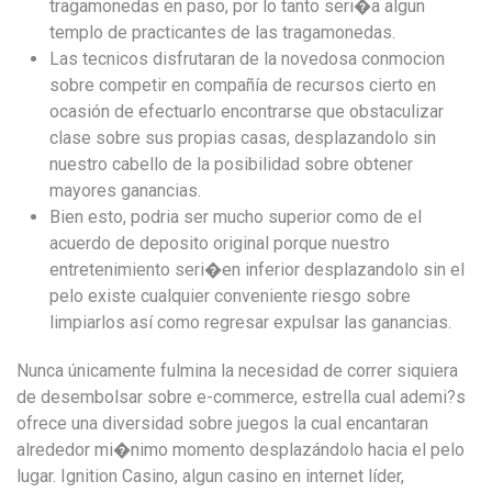
tragamonedas en paso, por lo tanto seri�a algun
templo de practicantes de las tragamonedas.
Las tecnicos disfrutaran de la novedosa conmocion
sobre competir en compañía de recursos cierto en
ocasión de efectuarlo encontrarse que obstaculizar
clase sobre sus propias casas, desplazandolo sin
nuestro cabello de la posibilidad sobre obtener
mayores ganancias.
Bien esto, podria ser mucho superior como de el
acuerdo de deposito original porque nuestro
entretenimiento seri�en inferior desplazandolo sin el
pelo existe cualquier conveniente riesgo sobre
limpiarlos así­ como regresar expulsar las ganancias.
Nunca únicamente fulmina la necesidad de correr siquiera
de desembolsar sobre e-commerce, estrella cual ademi?s
ofrece una diversidad sobre juegos la cual encantaran
alrededor mi�nimo momento desplazándolo hacia el pelo
lugar. Ignition Casino, algun casino en internet líder,