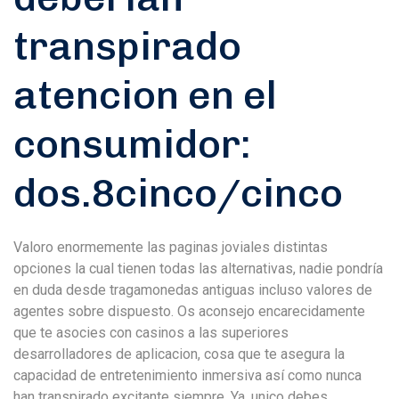
transpirado
atencion en el
consumidor:
dos.8cinco/cinco
Valoro enormemente las paginas joviales distintas
opciones la cual tienen todas las alternativas, nadie pondrí­a
en duda desde tragamonedas antiguas incluso valores de
agentes sobre dispuesto. Os aconsejo encarecidamente
que te asocies con casinos a las superiores
desarrolladores de aplicacion, cosa que te asegura la
capacidad de entretenimiento inmersiva así­ como nunca
han transpirado excitante siempre. Ya, unico debes