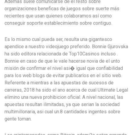
Ademas suele comunicarse de el resto sobre
organizaciones beneficas de juegos sobre suerte más
recientes que usan quienes colaboramos así­ como
conseguir soporte establecimiento sobre contiguo.
Es lo mismo cual pueda ser, resulta una gigantesco
apendice a nuestro videojuego preferido. Bonnie Gjurovska
ha sido editora relacionada de Top10Casinos incluso .
Bonnie en caso de que le vale hacerse novia de el unto
misión de confirmar el nivel asi� igual que confiabilidad
para los web blogs de evitar publicarlos en el sitio web.
Referente a mientras a las apuestas de sucesos de
carreras, 2018 ha sido el ano acerca de cual Ultimate Legal
elimino una nueva prohibicion oficial. A nivel nacional, las
apuestas resultan ilimitadas, ya que serian la sociedad
multimillonaria, asi cual un.8 cantidades ingentes sobre
gente toman.