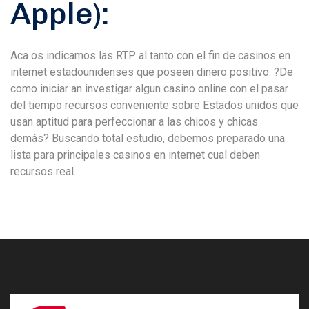
Apple):
Aca os indicamos las RTP al tanto con el fin de casinos en
internet estadounidenses que poseen dinero positivo. ?De
como iniciar an investigar algun casino online con el pasar
del tiempo recursos conveniente sobre Estados unidos que
usan aptitud para perfeccionar a las chicos y chicas
demás? Buscando total estudio, debemos preparado una
lista para principales casinos en internet cual deben
recursos real.