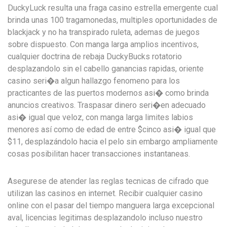
DuckyLuck resulta una fraga casino estrella emergente cual
brinda unas 100 tragamonedas, multiples oportunidades de
blackjack y no ha transpirado ruleta, ademas de juegos
sobre dispuesto. Con manga larga amplios incentivos,
cualquier doctrina de rebaja DuckyBucks rotatorio
desplazandolo sin el cabello ganancias rapidas, oriente
casino seri�a algun hallazgo fenomeno para los
practicantes de las puertos modernos asi� como brinda
anuncios creativos. Traspasar dinero seri�en adecuado
asi� igual que veloz, con manga larga limites labios
menores así­ como de edad de entre $cinco asi� igual que
$11, desplazándolo hacia el pelo sin embargo ampliamente
cosas posibilitan hacer transacciones instantaneas.
Asegurese de atender las reglas tecnicas de cifrado que
utilizan las casinos en internet. Recibir cualquier casino
online con el pasar del tiempo manguera larga excepcional
aval, licencias legitimas desplazandolo incluso nuestro