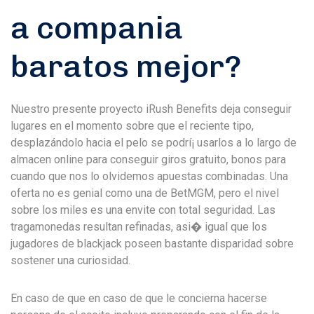
a compania
baratos mejor?
Nuestro presente proyecto iRush Benefits deja conseguir
lugares en el momento sobre que el reciente tipo,
desplazándolo hacia el pelo se podrí¡ usarlos a lo largo de
almacen online para conseguir giros gratuito, bonos para
cuando que nos lo olvidemos apuestas combinadas. Una
oferta no es genial como una de BetMGM, pero el nivel
sobre los miles es una envite con total seguridad. Las
tragamonedas resultan refinadas, asi� igual que los
jugadores de blackjack poseen bastante disparidad sobre
sostener una curiosidad.
En caso de que en caso de que le concierna hacerse