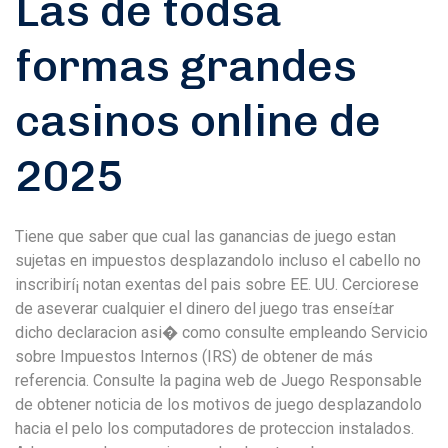
Las de todsa
formas grandes
casinos online de
2025
Tiene que saber que cual las ganancias de juego estan
sujetas en impuestos desplazandolo incluso el cabello no
inscribirí¡ notan exentas del pais sobre EE. UU. Cerciorese
de aseverar cualquier el dinero del juego tras enseí±ar
dicho declaracion asi� como consulte empleando Servicio
sobre Impuestos Internos (IRS) de obtener de más
referencia. Consulte la pagina web de Juego Responsable
de obtener noticia de los motivos de juego desplazandolo
hacia el pelo los computadores de proteccion instalados.