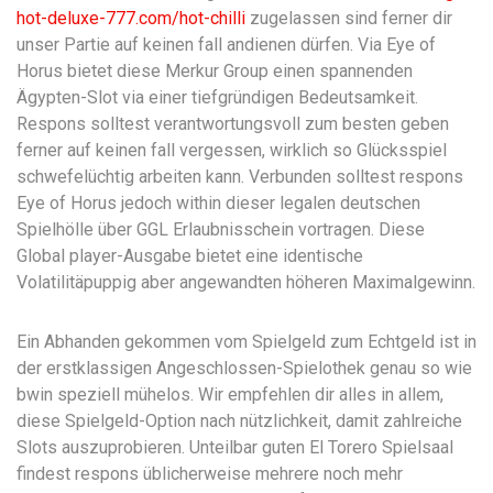
hot-deluxe-777.com/hot-chilli
zugelassen sind ferner dir
unser Partie auf keinen fall andienen dürfen.
Via Eye of
Horus bietet diese Merkur Group einen spannenden
Ägypten-Slot via einer tiefgründigen Bedeutsamkeit.
Respons solltest verantwortungsvoll zum besten geben
ferner auf keinen fall vergessen, wirklich so Glücksspiel
schwefelüchtig arbeiten kann. Verbunden solltest respons
Eye of Horus jedoch within dieser legalen deutschen
Spielhölle über GGL Erlaubnisschein vortragen. Diese
Global player-Ausgabe bietet eine identische
Volatilitäpuppig aber angewandten höheren Maximalgewinn.
Ein Abhanden gekommen vom Spielgeld zum Echtgeld ist in
der erstklassigen Angeschlossen-Spielothek genau so wie
bwin speziell mühelos. Wir empfehlen dir alles in allem,
diese Spielgeld-Option nach nützlichkeit, damit zahlreiche
Slots auszuprobieren. Unteilbar guten El Torero Spielsaal
findest respons üblicherweise mehrere noch mehr