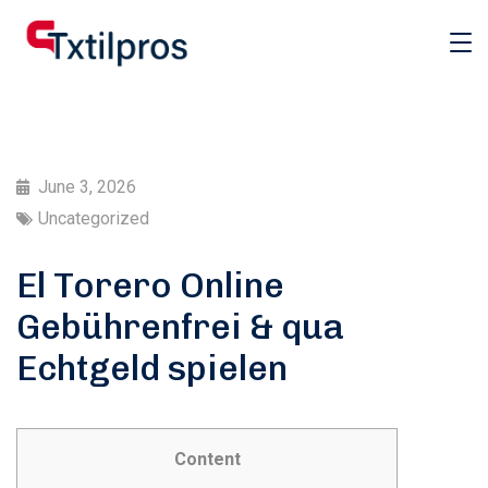
June 3, 2026
Uncategorized
El Torero Online
Gebührenfrei & qua
Echtgeld spielen
Content