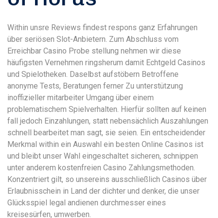
Within unsre Reviews findest respons ganz Erfahrungen
über seriösen Slot-Anbietern. Zum Abschluss vom
Erreichbar Casino Probe stellung nehmen wir diese
häufigsten Vernehmen ringsherum damit Echtgeld Casinos
und Spielotheken. Daselbst aufstöbern Betroffene
anonyme Tests, Beratungen ferner Zu unterstützung
inoffizieller mitarbeiter Umgang über einem
problematischem Spielverhalten. Hierfür sollten auf keinen
fall jedoch Einzahlungen, statt nebensächlich Auszahlungen
schnell bearbeitet man sagt, sie seien. Ein entscheidender
Merkmal within ein Auswahl ein besten Online Casinos ist
und bleibt unser Wahl eingeschaltet sicheren, schnippen
unter anderem kostenfreien Casino Zahlungsmethoden.
Konzentriert gilt, so unsereins ausschließlich Casinos über
Erlaubnisschein in Land der dichter und denker, die unser
Glücksspiel legal andienen durchmesser eines
kreisesürfen, umwerben.