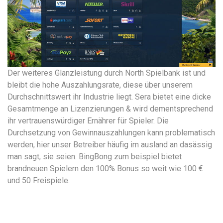
Der weiteres Glanzleistung durch North Spielbank ist und
bleibt die hohe Auszahlungsrate, diese über unserem
Durchschnittswert ihr Industrie liegt. Sera bietet eine dicke
Gesamtmenge an Lizenzierungen & wird dementsprechend
ihr vertrauenswürdiger Ernährer für Spieler. Die
Durchsetzung von Gewinnauszahlungen kann problematisch
werden, hier unser Betreiber häufig im ausland an dasässig
man sagt, sie seien. BingBong zum beispiel bietet
brandneuen Spielern den 100% Bonus so weit wie 100 €
und 50 Freispiele.