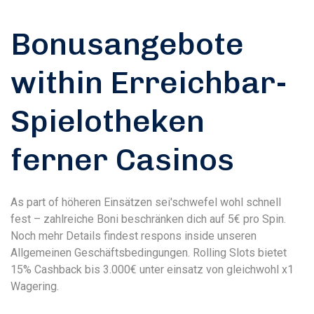
Bonusangebote
within Erreichbar-
Spielotheken
ferner Casinos
As part of höheren Einsätzen sei'schwefel wohl schnell
fest – zahlreiche Boni beschränken dich auf 5€ pro Spin.
Noch mehr Details findest respons inside unseren
Allgemeinen Geschäftsbedingungen. Rolling Slots bietet
15% Cashback bis 3.000€ unter einsatz von gleichwohl x1
Wagering.