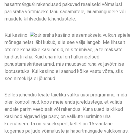
hasartmänguärirakendused pakuvad reaalseid võimalusi
pärisraha võitmiseks tänu sadamatele, lauamängudele või
muudele kihlvedude lahendustele.
Kui kasiino
mõnega neist läbi kukub, siis see välja langeb. Me lihtsalt
otsime kohalikke kasiinosid, mis toimivad, ja te maksate
kindlasti raha. Kuid enamikul on hullumeelsed
panustamiskriteeriumid, mis muudavad raha väljavõtmise
lootusetuks. Kui kasiino ei saanud kõike vastu võtta, siis
see nimekirja ei jõudnud.
Selles juhendis leiate täieliku valiku uusi programme, mida
olen kontrollinud, koos meie enda järeldustega, et valida
endale parim veebisait või rakendus. Kuna uued isiklikud
kasiinod algavad iga päev, on valikute uurimine üha
keerulisem. Ta on sisuekspert, kellel on 15-aastane
kogemus paljude võimaluste ja hasartmängude valdkonnas.