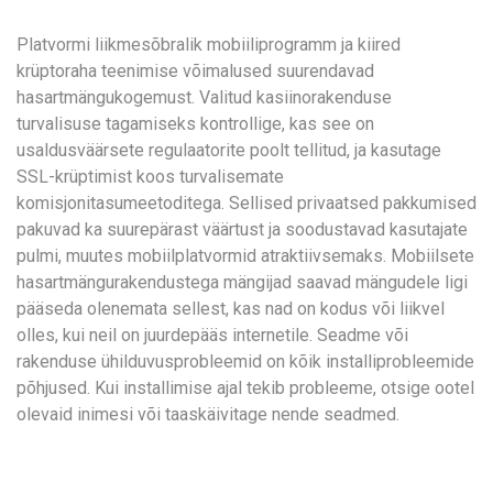
Platvormi liikmesõbralik mobiiliprogramm ja kiired
krüptoraha teenimise võimalused suurendavad
hasartmängukogemust. Valitud kasiinorakenduse
turvalisuse tagamiseks kontrollige, kas see on
usaldusväärsete regulaatorite poolt tellitud, ja kasutage
SSL-krüptimist koos turvalisemate
komisjonitasumeetoditega. Sellised privaatsed pakkumised
pakuvad ka suurepärast väärtust ja soodustavad kasutajate
pulmi, muutes mobiilplatvormid atraktiivsemaks. Mobiilsete
hasartmängurakendustega mängijad saavad mängudele ligi
pääseda olenemata sellest, kas nad on kodus või liikvel
olles, kui neil on juurdepääs internetile. Seadme või
rakenduse ühilduvusprobleemid on kõik installiprobleemide
põhjused. Kui installimise ajal tekib probleeme, otsige ootel
olevaid inimesi või taaskäivitage nende seadmed.