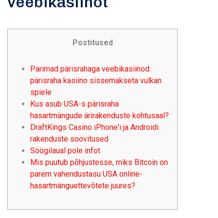
veebikasiinot
Postitused
Parimad pärisrahaga veebikasiinod:
pärisraha kasiino sissemakseta vulkan
spiele
Kus asub USA-s pärisraha
hasartmängude ärirakenduste kohtusaal?
DraftKings Casino iPhone'i ja Androidi
rakenduste soovitused
Söögilaual pole infot
Mis puutub põhjustesse, miks Bitcoin on
parem vahendustasu USA online-
hasartmänguettevõtete juures?