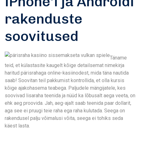
iPhone'i ja Androidi
rakenduste
soovitused
Täname
teid, et külastasite kaugelt kõige detailsemat nimekirja
haritud pärisrahaga online-kasiinodest, mida täna nautida
saab! Soovitan teil pakkumist kontrollida, et olla kursis
kõige ajakohasema teabega. Paljudele mängijatele, kes
soovivad lisaraha teenida ja nüüd ka lõbusalt aega veeta, on
ehk aeg proovida. Jah, aeg-ajalt saab teenida paar dollarit,
aga see ei pruugi teie raha ega raha kulutada. Seega on
rakendusel palju võimalusi võita, seega ei tohiks seda
käest lasta.