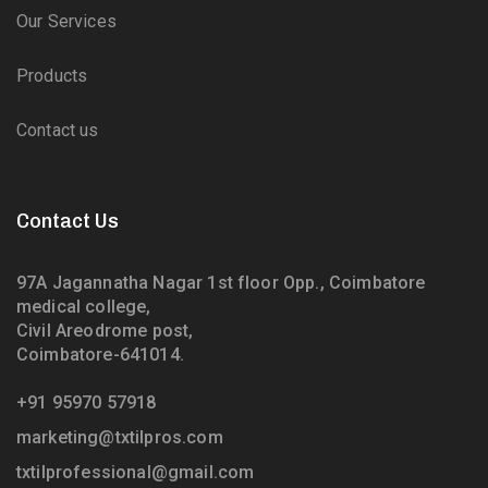
Our Services
Products
Contact us
Contact Us
97A Jagannatha Nagar 1st floor Opp., Coimbatore
medical college,
Civil Areodrome post,
Coimbatore-641014.
+91 95970 57918
marketing@txtilpros.com
txtilprofessional@gmail.com