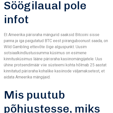
Söögilaual pole
infot
Et Ameerika pärisraha mängurid saaksid Bitcoini sisse
panna ja iga paigutatud BTC eest piiranguboonust saada, on
Wild Gambling ettevõte õige alguspunkt. Uusim
sotsiaalkindlustussumma küsimus on esimene
kinnitusküsimus lääne pärisraha kasiinomängijatele. Uus
ühine protsendimäär viie süsteemi kohta hõlmab 25 aastat
kinnitatud pärisraha kohalike kasiinode väljamaksetest, et
aidata Ameerika mängijaid.
Mis puutub
põhjustesse, miks