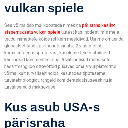
vulkan spiele
See võimaldab mul koostada nimekirja
pärisraha kasiino
sissemakseta vulkan spiele
uutest kasiinodest, mis meie
teada inimestele kõige rohkem meeldivad. Uurime omaenda
globaalset taset, partneriotsingut ja 25-astmelist
kommenteerimisprotsessi, kui oleme teie mobiilseid
kasiinosid kommenteerinud. Asjatundlikud mobiilsete
hasartmängude ettevõtted püüavad oma arvutiplatvorme
võimalikult turvaliselt hoida, kasutades tipptasemel
turvatehnoloogiat, rangeid konfidentsiaalsuseeskirju ja
turvalisemaid makseviise.
Kus asub USA-s
pärisraha