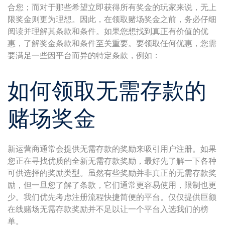
合您；而对于那些希望立即获得所有奖金的玩家来说，无上
限奖金则更为理想。因此，在领取赌场奖金之前，务必仔细
阅读并理解其条款和条件。如果您想找到真正有价值的优
惠，了解奖金条款和条件至关重要。要领取任何优惠，您需
要满足一些因平台而异的特定条款，例如：
如何领取无需存款的
赌场奖金
新运营商通常会提供无需存款的奖励来吸引用户注册。如果
您正在寻找优质的全新无需存款奖励，最好先了解一下各种
可供选择的奖励类型。虽然有些奖励并非真正的无需存款奖
励，但一旦您了解了条款，它们通常更容易使用，限制也更
少。我们优先考虑注册流程快捷简便的平台。仅仅提供巨额
在线赌场无需存款奖励并不足以让一个平台入选我们的榜
单。