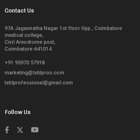
Contact Us
97A Jagannatha Nagar 1st floor Opp., Coimbatore
medical college,
Civil Areodrome post,
Coimbatore-641014.
+91 95970 57918
marketing@txtilpros.com
txtilprofessional@gmail.com
Follow Us