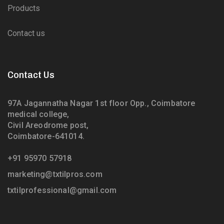
Products
Contact us
Contact Us
97A Jagannatha Nagar 1st floor Opp., Coimbatore
medical college,
Civil Areodrome post,
Coimbatore-641014.
+91 95970 57918
marketing@txtilpros.com
txtilprofessional@gmail.com