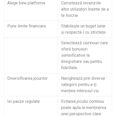
Alege bine platforma
Cercetează recenziile
altor utilizatori înainte de a
te înscrie.
Pune limite financiare
Stabilește un buget lunar
și respectă-l cu strictețe.
Selectează cazinouri care
oferă bonusuri
semnificative la
înregistrare sau pentru
fidelitate.
Diversificarea jocurilor
Navighează prin diverse
categorii pentru a-ți
menține interesul viu.
Iei pauze regulate
Evitarea jocului continuu
poate ajuta la menținerea
unei perspective clare