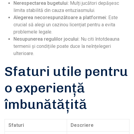
Nerespectarea bugetului:
Mulți jucători depășesc
limita stabilită din cauza entuziasmului.
Alegerea necorespunzătoare a platformei:
Este
crucial să alegi un cazinou licențiat pentru a evita
problemele legale.
Nesupunerea regulilor jocului:
Nu citi întotdeauna
termenii și condițiile poate duce la neînțelegeri
ulterioare.
Sfaturi utile pentru
o experiență
îmbunătățită
Sfaturi
Descriere