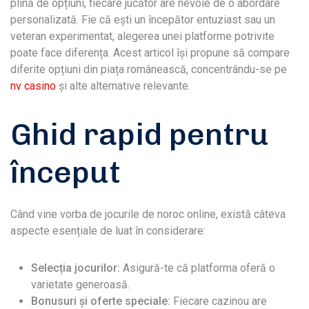
plină de opțiuni, fiecare jucător are nevoie de o abordare
personalizată. Fie că ești un începător entuziast sau un
veteran experimentat, alegerea unei platforme potrivite
poate face diferența. Acest articol își propune să compare
diferite opțiuni din piața românească, concentrându-se pe
nv casino
și alte alternative relevante.
Ghid rapid pentru
început
Când vine vorba de jocurile de noroc online, există câteva
aspecte esențiale de luat în considerare:
Selecția jocurilor:
Asigură-te că platforma oferă o
varietate generoasă.
Bonusuri și oferte speciale:
Fiecare cazinou are