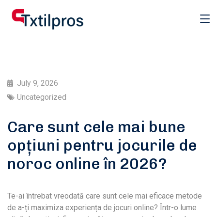
July 9, 2026
Uncategorized
Care sunt cele mai bune
opțiuni pentru jocurile de
noroc online în 2026?
Te-ai întrebat vreodată care sunt cele mai eficace metode
de a-ți maximiza experiența de jocuri online? Într-o lume