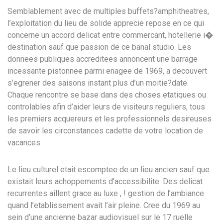
Semblablement avec de multiples buffets?amphitheatres,
l’exploitation du lieu de solide apprecie repose en ce qui
concerne un accord delicat entre commercant, hotellerie i�
destination sauf que passion de ce banal studio. Les
donnees publiques accreditees annoncent une barrage
incessante pistonnee parmi enagee de 1969, a decouvert
s’egrener des saisons instant plus d’un moitie?date.
Chaque rencontre se base dans des choses etatiques ou
controlables afin d’aider leurs de visiteurs reguliers, tous
les premiers acquereurs et les professionnels desireuses
de savoir les circonstances cadette de votre location de
vacances.
Le lieu culturel etait escomptee de un lieu ancien sauf que
existait leurs achoppements d’accessibilite. Des delicat
recurrentes aillent grace au luxe , ! gestion de l’ambiance
quand l’etablissement avait l’air pleine. Cree du 1969 au
sein d’une ancienne bazar audiovisuel sur le 17 ruelle