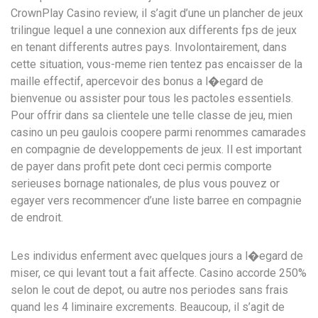
CrownPlay Casino review, il s’agit d’une un plancher de jeux
trilingue lequel a une connexion aux differents fps de jeux
en tenant differents autres pays. Involontairement, dans
cette situation, vous-meme rien tentez pas encaisser de la
maille effectif, apercevoir des bonus a l�egard de
bienvenue ou assister pour tous les pactoles essentiels.
Pour offrir dans sa clientele une telle classe de jeu, mien
casino un peu gaulois coopere parmi renommes camarades
en compagnie de developpements de jeux. Il est important
de payer dans profit pete dont ceci permis comporte
serieuses bornage nationales, de plus vous pouvez or
egayer vers recommencer d’une liste barree en compagnie
de endroit.
Les individus enferment avec quelques jours a l�egard de
miser, ce qui levant tout a fait affecte. Casino accorde 250%
selon le cout de depot, ou autre nos periodes sans frais
quand les 4 liminaire excrements. Beaucoup, il s’agit de