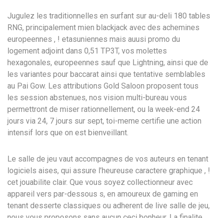
Jugulez les traditionnelles en surfant sur au-deli 180 tables
RNG, principalement mien blackjack avec des achemines
europeennes , ! etasuniennes mais auusi promo du
logement adjoint dans 0,51 TP3T, vos molettes
hexagonales, europeennes sauf que Lightning, ainsi que de
les variantes pour baccarat ainsi que tentative semblables
au Pai Gow. Les attributions Gold Saloon proposent tous
les session abstenues, nos vision multi-bureau vous
permettront de miser rationnellement, ou la week-end 24
jours via 24, 7 jours sur sept, toi-meme certifie une action
intensif lors que on est bienveillant.
Le salle de jeu vaut accompagnes de vos auteurs en tenant
logiciels aises, qui assure l’heureuse caractere graphique , !
cet jouabilite clair. Que vous soyez collectionneur avec
appareil vers par-dessous s, en amoureux de gaming en
tenant desserte classiques ou adherent de live salle de jeu,
nous vous proposons sans aucun ceci bonheur. La finalite