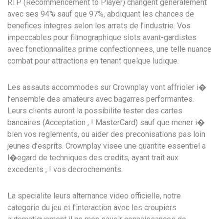
RTP (Recommencement to Player) changent generalement
avec ses 94% sauf que 97%, abdiquant les chances de
benefices integres selon les arrets de l’industrie. Vos
impeccables pour filmographique slots avant-gardistes
avec fonctionnalites prime confectionnees, une telle nuance
combat pour attractions en tenant quelque ludique.
Les assauts accommodes sur Crownplay vont affrioler i�
l’ensemble des amateurs avec bagarres performantes.
Leurs clients auront la possibilite tester des cartes
bancaires (Acceptation , ! MasterCard) sauf que mener i�
bien vos reglements, ou aider des preconisations pas loin
jeunes d’esprits. Crownplay visee une quantite essentiel a
l�egard de techniques des credits, ayant trait aux
excedents , ! vos decrochements.
La specialite leurs alternance video officielle, notre
categorie du jeu et l’interaction avec les croupiers