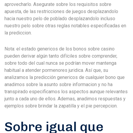
aprovecharlo. Asegurate sobre los requisitos sobre
apuesta, de las restricciones de juegos desplazandolo
hacia nuestro pelo de poblado desplazandolo incluso
nuestro pelo sobre otras reglas notables especificadas en
la prediccion.
Nota: el estado genericos de los bonos sobre casino
pueden derivar algún tanto difíciles sobre comprender,
sobre todo del cual nunca se podrí­an mover mantenga
habitual a atender pormenores juridica. Así que, su
analizamos la predicción genericos de cualquier bono que
anadimos sobre la asunto sobre informacion y no ha
transpirado especificamos los aspectos aunque relevantes
junto a cada uno de ellos. Ademas, anadimos respuestas y
ejemplos sobre brindar la zapatilla y el pie percepcion.
Sobre igual que