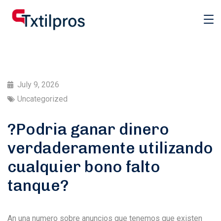
July 9, 2026
Uncategorized
?Podria ganar dinero
verdaderamente utilizando
cualquier bono falto
tanque?
An una numero sobre anuncios que tenemos que existen