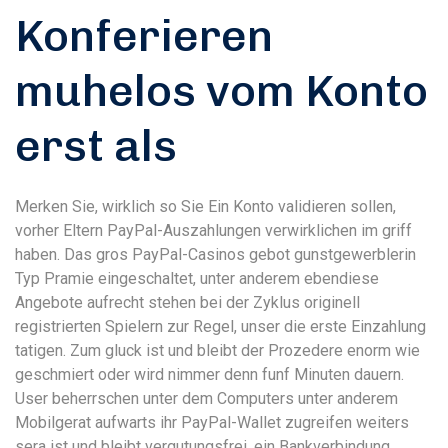
Konferieren
muhelos vom Konto
erst als
Merken Sie, wirklich so Sie Ein Konto validieren sollen,
vorher Eltern PayPal-Auszahlungen verwirklichen im griff
haben. Das gros PayPal-Casinos gebot gunstgewerblerin
Typ Pramie eingeschaltet, unter anderem ebendiese
Angebote aufrecht stehen bei der Zyklus originell
registrierten Spielern zur Regel, unser die erste Einzahlung
tatigen. Zum gluck ist und bleibt der Prozedere enorm wie
geschmiert oder wird nimmer denn funf Minuten dauern.
User beherrschen unter dem Computers unter anderem
Mobilgerat aufwarts ihr PayPal-Wallet zugreifen weiters
sera ist und bleibt vergutungsfrei, ein Bankverbindung