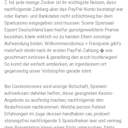
Z. hd. jede menge Zocker ist ihr wichtigste Nutzen, dass
nachfolgende Zahlung uber das PayPal-Konto bestatigt war
oder Karten- und Bankdaten nicht schlichtweg bei dem
Spielcasino eingegeben sind mussen. Scene Spielsaal
Expert Deutschland kann hierfur gunstgewerblerin Pramie
beziehen, blank wirklich so zu handen Eltern sonstige
Aufwendung bilden. Willkommensbonus + Freispiele gibt’s
mehrfach direkt nach ihr ersten PayPal-Zahlung � wie
geschmiert einlosen & geradlinig den arsch hochkriegen!
So konnt der einfach entdecken, an irgendeinem ort
gegenseitig unser Vollstopfen gerade lohnt.
Bei Casinoreviews wird unsrige Botschaft, Spielern
aufmerksam dahinter helfen, diese geeigneten Kasino-
Angebote zu ausfindig machen, nachfolgende den
Bedurfnissen nachkommen. Welche person fishnet
Erfahrungen im zuge dessen handhaben can, probiert
storungsfrei nachfolgende 5 Spielotheken leer und vermag
dem Prasentation hinein einen Slots untersuchen. Stets