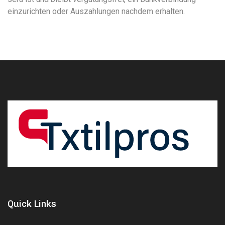
einzurichten oder Auszahlungen nachdem erhalten.
Quick Links