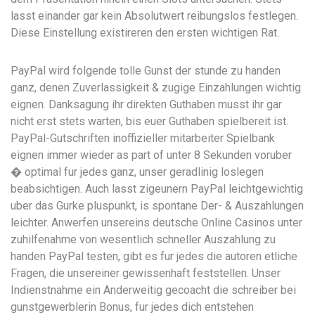
lasst einander gar kein Absolutwert reibungslos festlegen.
Diese Einstellung existireren den ersten wichtigen Rat.
PayPal wird folgende tolle Gunst der stunde zu handen
ganz, denen Zuverlassigkeit & zugige Einzahlungen wichtig
eignen. Danksagung ihr direkten Guthaben musst ihr gar
nicht erst stets warten, bis euer Guthaben spielbereit ist.
PayPal-Gutschriften inoffizieller mitarbeiter Spielbank
eignen immer wieder as part of unter 8 Sekunden voruber
� optimal fur jedes ganz, unser geradlinig loslegen
beabsichtigen. Auch lasst zigeunern PayPal leichtgewichtig
uber das Gurke pluspunkt, is spontane Der- & Auszahlungen
leichter. Anwerfen unsereins deutsche Online Casinos unter
zuhilfenahme von wesentlich schneller Auszahlung zu
handen PayPal testen, gibt es fur jedes die autoren etliche
Fragen, die unsereiner gewissenhaft feststellen. Unser
Indienstnahme ein Anderweitig gecoacht die schreiber bei
gunstgewerblerin Bonus, fur jedes dich entstehen