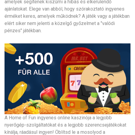
amelyek segítenek kiszűrni a hibás és elkerülendő
ajánlatokat. Elege van abból, hogy szórakoztató ingyenes
érméket keres, amelyek működnek? A játék vagy a játékban
elért siker nem jelenti a közelgő győzelmet a "valódi
pénzes" játékban.
A Home of Fun ingyenes online kaszinója a legjobb
nyerőgép-szolgáltatókat és a legjobb szerencsejátékokat
kínálja, ráadásul ingyen! Öblítsd le a mosolyod a