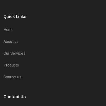
Quick Links
Home
About us
Our Services
Products
Contact us
Contact Us