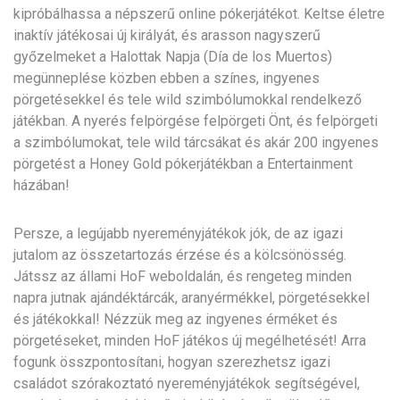
kipróbálhassa a népszerű online pókerjátékot. Keltse életre
inaktív játékosai új királyát, és arasson nagyszerű
győzelmeket a Halottak Napja (Día de los Muertos)
megünneplése közben ebben a színes, ingyenes
pörgetésekkel és tele wild szimbólumokkal rendelkező
játékban. A nyerés felpörgése felpörgeti Önt, és felpörgeti
a szimbólumokat, tele wild tárcsákat és akár 200 ingyenes
pörgetést a Honey Gold pókerjátékban a Entertainment
házában!
Persze, a legújabb nyereményjátékok jók, de az igazi
jutalom az összetartozás érzése és a kölcsönösség.
Játssz az állami HoF weboldalán, és rengeteg minden
napra jutnak ajándéktárcák, aranyérmékkel, pörgetésekkel
és játékokkal! Nézzük meg az ingyenes érméket és
pörgetéseket, minden HoF játékos új megélhetését! Arra
fogunk összpontosítani, hogyan szerezhetsz igazi
családot szórakoztató nyereményjátékok segítségével,