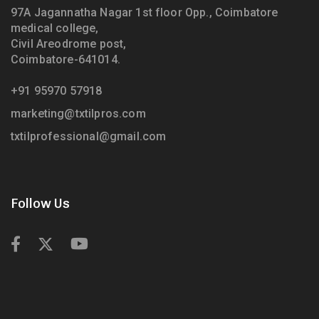
97A Jagannatha Nagar 1st floor Opp., Coimbatore
medical college,
Civil Areodrome post,
Coimbatore-641014.
+91 95970 57918
marketing@txtilpros.com
txtilprofessional@gmail.com
Follow Us