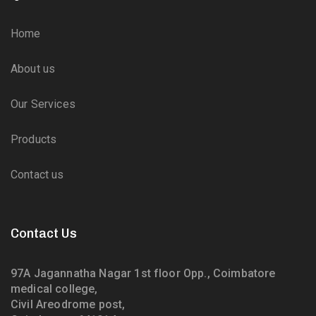
Home
About us
Our Services
Products
Contact us
Contact Us
97A Jagannatha Nagar 1st floor Opp., Coimbatore
medical college,
Civil Areodrome post,