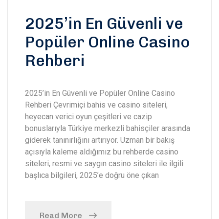
2025’in En Güvenli ve
Popüler Online Casino
Rehberi
2025’in En Güvenli ve Popüler Online Casino
Rehberi Çevrimiçi bahis ve casino siteleri,
heyecan verici oyun çeşitleri ve cazip
bonuslarıyla Türkiye merkezli bahisçiler arasında
giderek tanınırlığını artırıyor. Uzman bir bakış
açısıyla kaleme aldığımız bu rehberde casino
siteleri, resmi ve saygın casino siteleri ile ilgili
başlıca bilgileri, 2025’e doğru öne çıkan
Read More