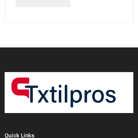
Quick Links