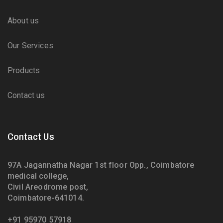
About us
Our Services
Products
Contact us
Contact Us
97A Jagannatha Nagar 1st floor Opp., Coimbatore
medical college,
Civil Areodrome post,
Coimbatore-641014.
+91 95970 57918