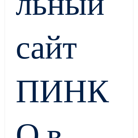
льный
сайт
ПИНК
О в