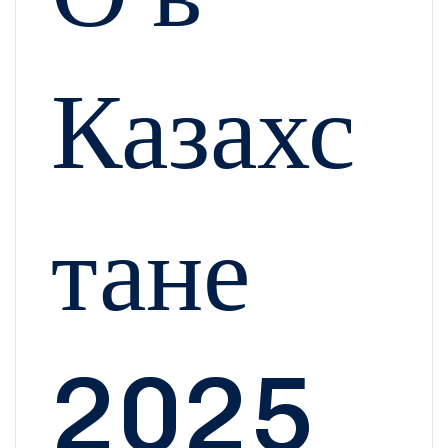
Казахс
тане
2025