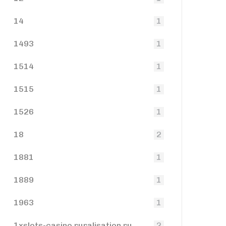
14
1
1493
1
1514
1
1515
1
1526
1
18
2
1881
1
1889
1
1963
1
1xslots-casino.ruralisation.ru
2