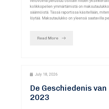
vetovoima perustuu osittain niiden yksinkertai
kolikkopelien ymmärtämistä on maksutaulukko, jo
säännöistä. Tässä raportissa käsitellään, miten 
löytää. Maksutaulukko on yleensä saatavilla pel
Read More
July 18, 2026
De Geschiedenis van 
2023