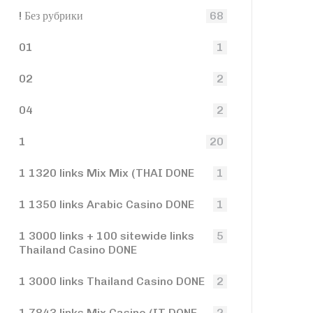
! Без рубрики
68
01
1
02
2
04
2
1
20
1 1320 links Mix Mix (THAI DONE
1
1 1350 links Arabic Casino DONE
1
1 3000 links + 100 sitewide links
5
Thailand Casino DONE
1 3000 links Thailand Casino DONE
2
1 7843 links Mix Casino (IT DONE
2