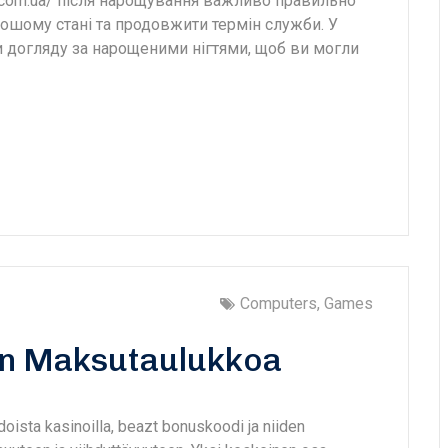
you.com.ua/ після нарощування важливо правильно
орошому стані та продовжити термін служби. У
и догляду за нарощеними нігтями, щоб ви могли
Computers, Games
lin Maksutaulukkoa
oista kasinoilla, beazt bonuskoodi ja niiden