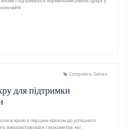
рганізмі і підтримують нормальний рівень цукру у
 Включайте
Computers, Games
ру для підтримки
и
ози в крові є першим кроком до успішного
рто використовувати глюкометри, які