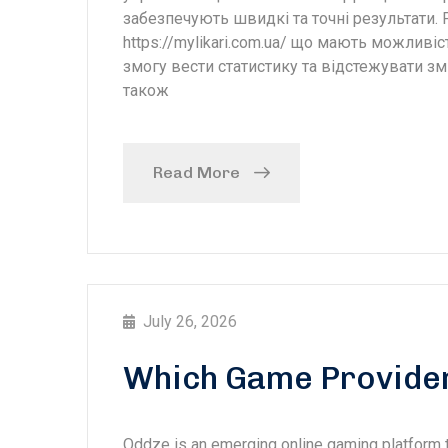
забезпечують швидкі та точні результати.
https://mylikari.com.ua/ що мають можливі
змогу вести статистику та відстежувати зм
також
Read More
July 26, 2026
Which Game Provide
Oddze is an emerging online gaming platform th