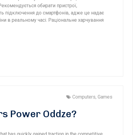
 Рекомендується обирати пристрої,
сть підключення до смартфонів, адже це надає
іни в реальному часі. Раціональне харчування
Computers, Games
rs Power Oddze?
at has quickly gained traction in the competitive