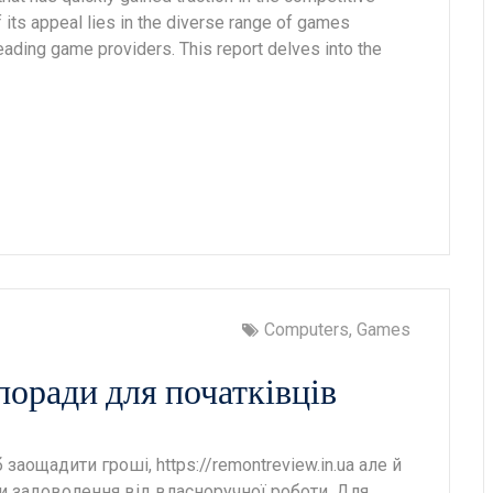
f its appeal lies in the diverse range of games
eading game providers. This report delves into the
Computers, Games
поради для початківців
аощадити гроші, https://remontreview.in.ua але й
и задоволення від власноручної роботи. Для