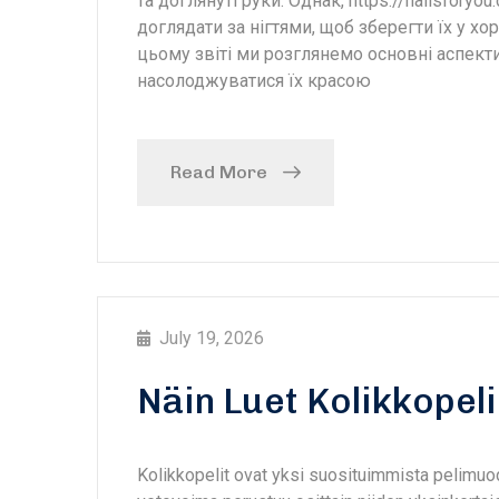
та доглянуті руки. Однак, https://nailsfor
доглядати за нігтями, щоб зберегти їх у х
цьому звіті ми розглянемо основні аспект
насолоджуватися їх красою
Read More
July 19, 2026
Näin Luet Kolikkope
Kolikkopelit ovat yksi suosituimmista pelimuod