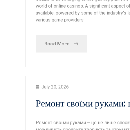
world of online casinos. A significant aspect o
available, powered by some of the industry’s l
various game providers
Read More
July 20, 2026
Ремонт своїми руками: 
Ремонт своїми руками – це не лише спосіб з
можливість проявити творчість та отримат