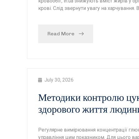
кровообіг, in.ua знижують вміст жирів у о
крові. Слід звернути увагу на харчування.
Read More
July 30, 2026
Методики контролю цук
здорового життя людин
Регулярне вимірювання концентрації глюк
управління цим показником. Для цього ва