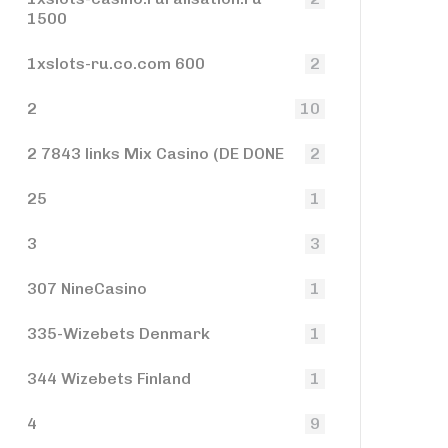
1500
1xslots-ru.co.com 600
2
2
10
2 7843 links Mix Casino (DE DONE
2
25
1
3
3
307 NineCasino
1
335-Wizebets Denmark
1
344 Wizebets Finland
1
4
9