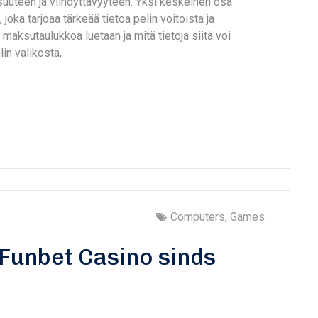
suuteen ja viihdyttävyyteen. Yksi keskeinen osa
ka tarjoaa tärkeää tietoa pelin voitoista ja
maksutaulukkoa luetaan ja mitä tietoja siitä voi
in valikosta,
Computers, Games
Funbet Casino sinds