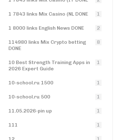
1 7843 links Mix Casino (NL DONE
1
1 8000 links English News DONE
2
114980 links Mix Crypto betting
8
DONE
10 Best Strength Training Apps in
1
2026 Expert Guide
10-school.ru 1500
1
10-school.ru 500
1
11.05.2026-pin up
1
111
1
12
1