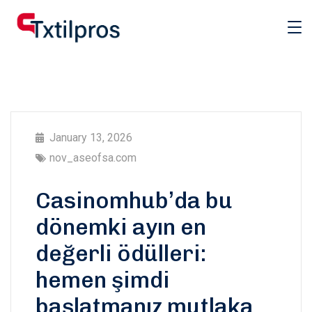
January 13, 2026
nov_aseofsa.com
Casinomhub’da bu
dönemki ayın en
değerli ödülleri:
hemen şimdi
başlatmanız mutlaka