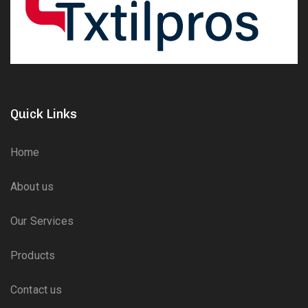
Quick Links
Home
About us
Our Services
Products
Contact us