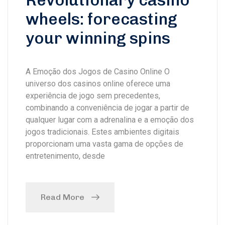
Revolutionary casino
wheels: forecasting
your winning spins
A Emoção dos Jogos de Casino Online O
universo dos casinos online oferece uma
experiência de jogo sem precedentes,
combinando a conveniência de jogar a partir de
qualquer lugar com a adrenalina e a emoção dos
jogos tradicionais. Estes ambientes digitais
proporcionam uma vasta gama de opções de
entretenimento, desde
Read More