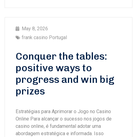
May 8, 2026
frank casino Portugal
Conquer the tables:
positive ways to
progress and win big
prizes
Estratégias para Aprimorar o Jogo no Casino
Online Para alcançar o sucesso nos jogos de
casino online, é fundamental adotar uma
abordagem estratégica e informada. Isso