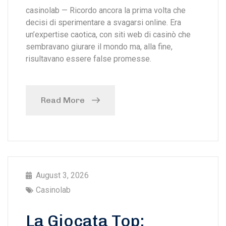
casinolab — Ricordo ancora la prima volta che
decisi di sperimentare a svagarsi online. Era
un’expertise caotica, con siti web di casinò che
sembravano giurare il mondo ma, alla fine,
risultavano essere false promesse.
Read More
August 3, 2026
Casinolab
La Giocata Top: