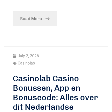
Read More
July 2, 2026
Casinolab
Casinolab Casino
Bonussen, App en
Bonuscode: Alles over
dit Nederlandse