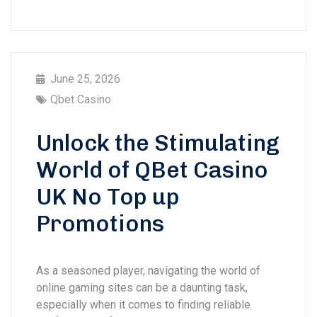
June 25, 2026
Qbet Casino
Unlock the Stimulating
World of QBet Casino
UK No Top up
Promotions
As a seasoned player, navigating the world of
online gaming sites can be a daunting task,
especially when it comes to finding reliable