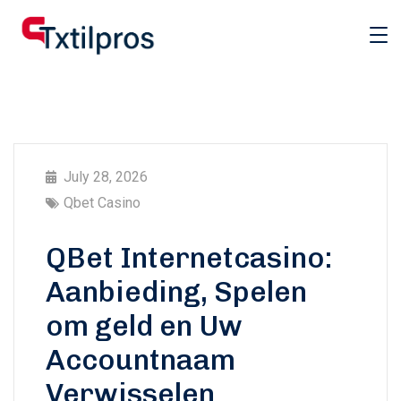
July 28, 2026
Qbet Casino
QBet Internetcasino:
Aanbieding, Spelen
om geld en Uw
Accountnaam
Verwisselen