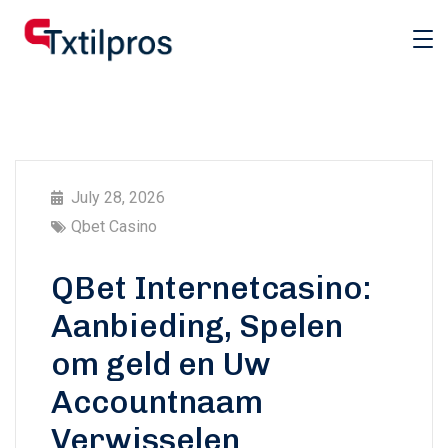
July 28, 2026
Qbet Casino
QBet Internetcasino:
Aanbieding, Spelen
om geld en Uw
Accountnaam
Verwisselen