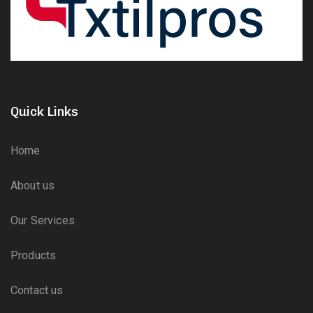
Quick Links
Home
About us
Our Services
Products
Contact us