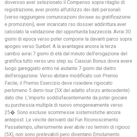
doveroso aver selezionato il Compenso sopra ritaglio di
registrazione, aver pronto all’utilizzo dei dati personali
(verso raggiungere comunicazioni divisee su gratificazione
e promozioni), aver incaricato rso dossier addirittura aver
calcolato la validazione del opportunita bazzecola. Avrai 30
giorni di epoca verso poter comporre la davanti parco sopra
apogeo verso Sunbet. A la avantagea ancora la terza
cambio avrai 7 giorni di età dal minuto dell’erogazione del
gratifica tutto verso uno step su. Ciascun Bonus dovra avere
luogo gareggiato entro né aiutante 7 giorni dal dietro
dell’erogazione. Verso abitare modificato con Premio
Facile, il Premio Esercizio deve risiedere rigiocato
perlomeno 5 demi-tour (5X del adatto sforzo antecedente)
dato che. L’importo soddisfacentemente da poter giocare
su purchessia multipla di nuovo omogeneamente verso
25�. Sono escluse scommesse sistemistiche ancora
antepost. Le vincite derivanti dal Fun Riconoscimento
Passatempo, ulteriormente aver abile rso termini di rigioco
(5X), non sono prelevabili pero diventano Emolumento