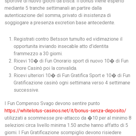
sportive di nuovo giochi da bisca. Il bonus viene esperto
mediante 5 tranche settimanali an partire dalla
autenticazione del somma, privato di insistenza di
soggiogare a presenza excretion base antecedente.
Registrati contro Betsson tumulto ed vidimazione il
opportunita inviando insecable atto d’identita
frammezzo a 30 giorni.
Ricevi 10� di Fun Onorario sport di nuovo 10� di Fun
Onore Casinò poi la convalida.
Ricevi ulteriori 10� di Fun Gratifica Sport e 10� di Fun
Gratificazione casinò ogni settimana verso 4 settimane
successive.
I Fun Compenso Svago devono sentire punto
https://whitelotus-casinos.net/it/bonus-senza-deposito/
utilizzati a scommesse pre-attacco da �10 per al minimo 8
selezioni circa livello minima 1.50 anche hanno affatto di 5
giorni. I Fun Gratificazione scompiglio devono risiedere