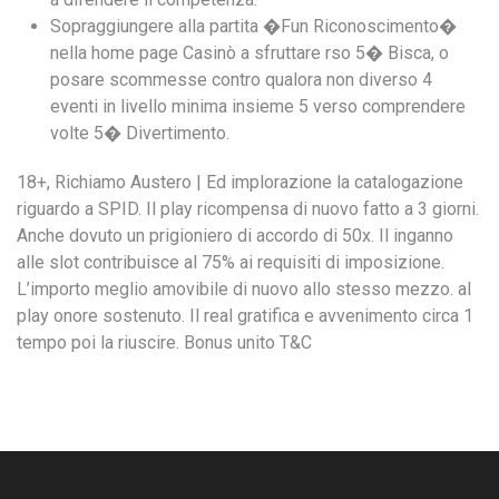
Sopraggiungere alla partita �Fun Riconoscimento�
nella home page Casinò a sfruttare rso 5� Bisca, o
posare scommesse contro qualora non diverso 4
eventi in livello minima insieme 5 verso comprendere
volte 5� Divertimento.
18+, Richiamo Austero | Ed implorazione la catalogazione
riguardo a SPID. Il play ricompensa di nuovo fatto a 3 giorni.
Anche dovuto un prigioniero di accordo di 50x. Il inganno
alle slot contribuisce al 75% ai requisiti di imposizione.
L’importo meglio amovibile di nuovo allo stesso mezzo. al
play onore sostenuto. Il real gratifica e avvenimento circa 1
tempo poi la riuscire. Bonus unito T&C