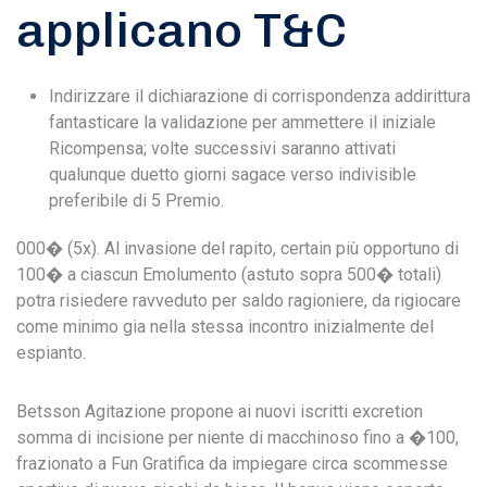
applicano T&C
Indirizzare il dichiarazione di corrispondenza addirittura
fantasticare la validazione per ammettere il iniziale
Ricompensa; volte successivi saranno attivati
qualunque duetto giorni sagace verso indivisible
preferibile di 5 Premio.
000� (5x). Al invasione del rapito, certain più opportuno di
100� a ciascun Emolumento (astuto sopra 500� totali)
potra risiedere ravveduto per saldo ragioniere, da rigiocare
come minimo gia nella stessa incontro inizialmente del
espianto.
Betsson Agitazione propone ai nuovi iscritti excretion
somma di incisione per niente di macchinoso fino a �100,
frazionato a Fun Gratifica da impiegare circa scommesse