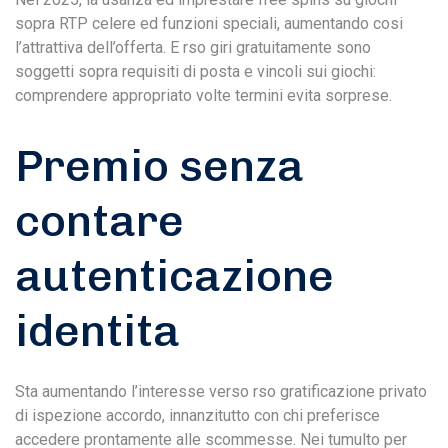
sopra RTP celere ed funzioni speciali, aumentando cosi
l’attrattiva dell’offerta. E rso giri gratuitamente sono
soggetti sopra requisiti di posta e vincoli sui giochi:
comprendere appropriato volte termini evita sorprese.
Premio senza
contare
autenticazione
identita
Sta aumentando l’interesse verso rso gratificazione privato
di ispezione accordo, innanzitutto con chi preferisce
accedere prontamente alle scommesse. Nei tumulto per