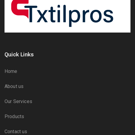
Quick Links
Home
About us
Our Services
Products
Contact us