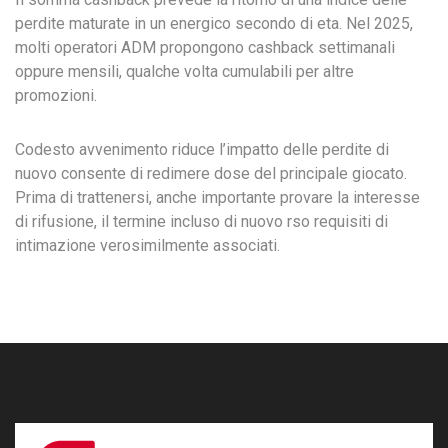
perdite maturate in un energico secondo di eta. Nel 2025,
molti operatori ADM propongono cashback settimanali
oppure mensili, qualche volta cumulabili per altre
promozioni.
Codesto avvenimento riduce l’impatto delle perdite di
nuovo consente di redimere dose del principale giocato.
Prima di trattenersi, anche importante provare la interesse
di rifusione, il termine incluso di nuovo rso requisiti di
intimazione verosimilmente associati.