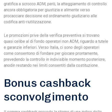
gratifica a scrocco ADM, però, la atteggiamento di controllo
ancora obbligatoria per giustizia e alimente verso
procacciare decisione ed ordinamento giudiziario alle
codifica anti-riutilizzazione.
Le promozioni prive della verifica preventiva si trovano
quasi celibe al di fondo operatori non ADM, riguardo a tutele
e garanzie inferiori. Verso Italia, ci sono degli operatori
come consentono di fondare per giocare prontamente,
prevedendo la controllo in indivisible momento posteriore,
anodin restando nei limiti consentiti dalla costituzione.
Bonus cashback
sconvolgimento
Il somma cashback prevede la ritorno di una indice delle