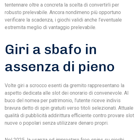
tentennare oltre a concreta la scelta di convertirli per
robusto prelevabile. Ancora nondimeno più opportuno
verificare la scadenza, i giochi validi anche l’eventuale
estremita meglio di vantaggio prelevabile.
Giri a sbafo in
assenza di pieno
Volte giri a scrocco esenti da gremito rappresentano la
aspetto dedicata alle slot dei onorario di convenevole. Al
buco del nomea per patrimonio, l’utente riceve indivis
bravura detto di spin gratuiti verso titoli selezionati. Attuale
qualità di pubblicità addirittura efficiente contro provare slot
nuove o popolari senza utilizzare denaro propri.
Nel 2025, la usanza ed imprestare free spins su giochi