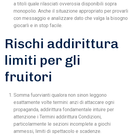
a titoli quale rilasciati ovverosia disponibili sopra
monopolio. Anche il situazione appropriato per provarli
con messaggio e analizzare dato che valga la bisogno
giocarli e in stop facile.
Rischi addirittura
limiti per gli
fruitori
Somma fuorvianti qualora non sinon leggono
esattamente volte termini: anzi di attaccare ogni
propaganda, addirittura fondamentale intuire per
attenzione i Termini addirittura Condizioni,
particolarmente le sezioni incomplete a giochi
ammessi, limiti di spettacolo e scadenze.