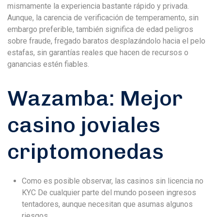
mismamente la experiencia bastante rápido y privada.
Aunque, la carencia de verificación de temperamento, sin
embargo preferible, también significa de edad peligros
sobre fraude, fregado baratos desplazándolo hacia el pelo
estafas, sin garantías reales que hacen de recursos o
ganancias estén fiables.
Wazamba: Mejor
casino joviales
criptomonedas
Como es posible observar, las casinos sin licencia no
KYC De cualquier parte del mundo poseen ingresos
tentadores, aunque necesitan que asumas algunos
riesgos.