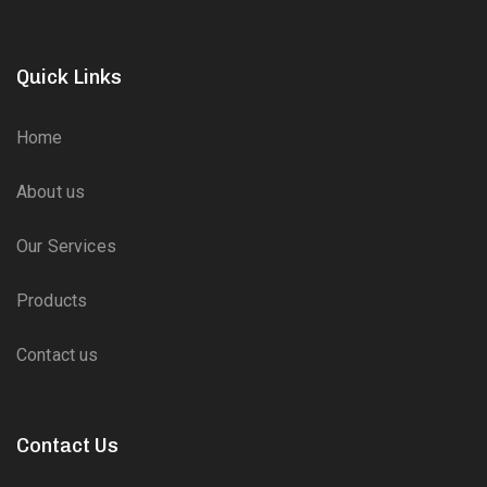
Quick Links
Home
About us
Our Services
Products
Contact us
Contact Us