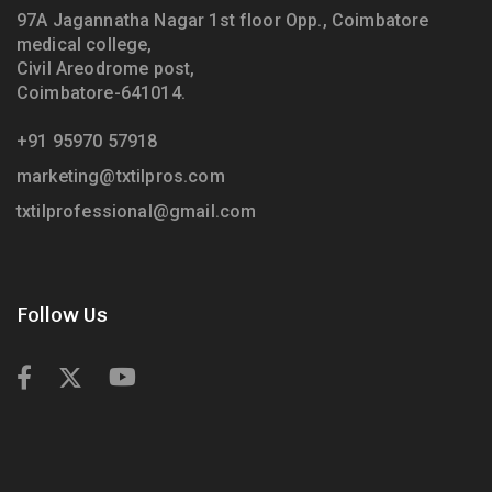
97A Jagannatha Nagar 1st floor Opp., Coimbatore
medical college,
Civil Areodrome post,
Coimbatore-641014.
+91 95970 57918
marketing@txtilpros.com
txtilprofessional@gmail.com
Follow Us