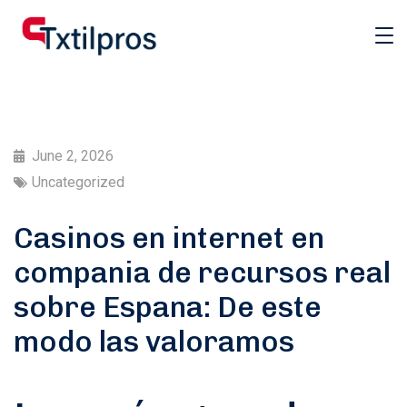
June 2, 2026
Uncategorized
Casinos en internet en
compania de recursos real
sobre Espana: De este
modo las valoramos