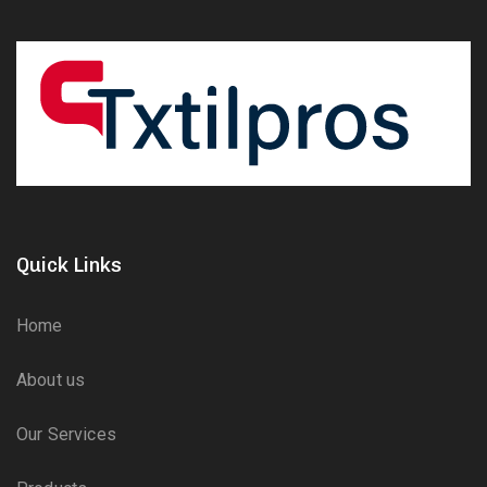
Quick Links
Home
About us
Our Services