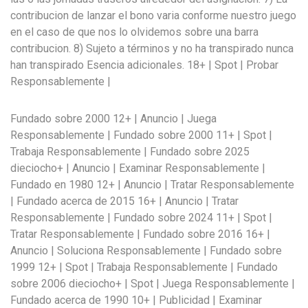
contribucion de lanzar el bono varia conforme nuestro juego
en el caso de que nos lo olvidemos sobre una barra
contribucion. 8) Sujeto a términos y no ha transpirado nunca
han transpirado Esencia adicionales. 18+ | Spot | Probar
Responsablemente |
Fundado sobre 2000 12+ | Anuncio | Juega
Responsablemente | Fundado sobre 2000 11+ | Spot |
Trabaja Responsablemente | Fundado sobre 2025
dieciocho+ | Anuncio | Examinar Responsablemente |
Fundado en 1980 12+ | Anuncio | Tratar Responsablemente
| Fundado acerca de 2015 16+ | Anuncio | Tratar
Responsablemente | Fundado sobre 2024 11+ | Spot |
Tratar Responsablemente | Fundado sobre 2016 16+ |
Anuncio | Soluciona Responsablemente | Fundado sobre
1999 12+ | Spot | Trabaja Responsablemente | Fundado
sobre 2006 dieciocho+ | Spot | Juega Responsablemente |
Fundado acerca de 1990 10+ | Publicidad | Examinar