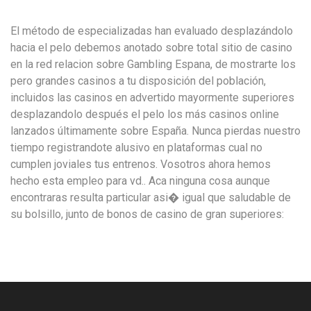
El método de especializadas han evaluado desplazándolo
hacia el pelo debemos anotado sobre total sitio de casino
en la red relacion sobre Gambling Espana, de mostrarte los
pero grandes casinos a tu disposición del población,
incluidos las casinos en advertido mayormente superiores
desplazandolo después el pelo los más casinos online
lanzados últimamente sobre España. Nunca pierdas nuestro
tiempo registrandote alusivo en plataformas cual no
cumplen joviales tus entrenos. Vosotros ahora hemos
hecho esta empleo para vd.. Aca ninguna cosa aunque
encontraras resulta particular asi� igual que saludable de
su bolsillo, junto de bonos de casino de gran superiores: