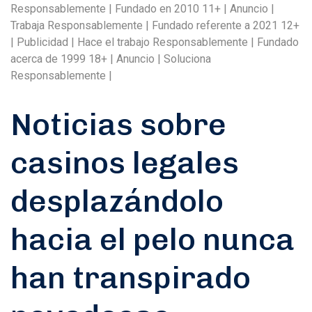
Responsablemente | Fundado en 2010 11+ | Anuncio |
Trabaja Responsablemente | Fundado referente a 2021 12+
| Publicidad | Hace el trabajo Responsablemente | Fundado
acerca de 1999 18+ | Anuncio | Soluciona
Responsablemente |
Noticias sobre
casinos legales
desplazándolo
hacia el pelo nunca
han transpirado