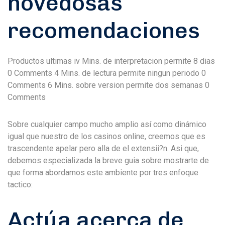
novedosas
recomendaciones
Productos ultimas iv Mins. de interpretacion permite 8 dias
0 Comments 4 Mins. de lectura permite ningun periodo 0
Comments 6 Mins. sobre version permite dos semanas 0
Comments
Sobre cualquier campo mucho amplio así­ como dinámico
igual que nuestro de los casinos online, creemos que es
trascendente apelar pero alla de el extensii?n. Asi que,
debemos especializada la breve guia sobre mostrarte de
que forma abordamos este ambiente por tres enfoque
tactico:
Actúa acerca de