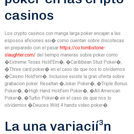
casinos
Los crypto casinos con manga larga poker encajan a las
esposos aficiones asi� como cuentan sobre discotecas
en preparado con el pasar
https://co.tombstone-
slaughter.com/
del tiempo maneras sobre poker como
�Extreme Texas Hold’Em�, �Caribbean Stud Poker�,
�Three card poker� en el caso de que nos lo olvidemos
�Casino Hold’em�. Inclusive existe la gran oferta sobre
grabacion poker. Resaltan �Joker Poker�, �Triple Bonus
Poker�, �High Hand Hold’em Poker�, �All American
Poker�, �Turbo Poker� en el caso de que nos lo
olvidemos �Deuces Wild 4 hands video poker�.
La una variacií³n