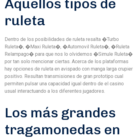
Aquellos tipos de
ruleta
Dentro de los posibilidades de ruleta resalta �Turbo
Ruleta�, �Maxi Ruleta�, �Automovil Ruleta�, �Ruleta
Relampago� para que nos lo olvidemos �Simule Ruleta�
por tan solo mencionar ciertas. Acerca de los plataformas
hay opciones de ruleta en avispado con manga larga crupier
positivo. Resultan transmisiones de gran prototipo cual
permiten pulsar una capacidad igual dentro de el casino
usual interactuando a los diferentes jugadores.
Los más grandes
tragamonedas en