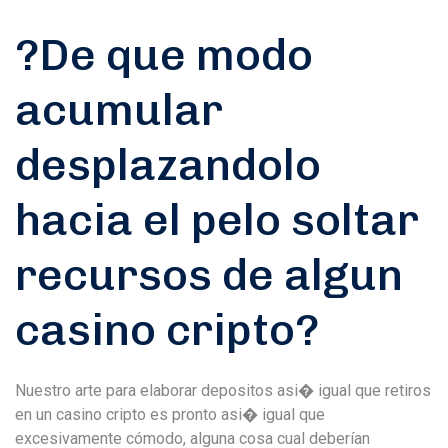
?De que modo
acumular
desplazandolo
hacia el pelo soltar
recursos de algun
casino cripto?
Nuestro arte para elaborar depositos asi� igual que retiros
en un casino cripto es pronto asi� igual que
excesivamente cómodo, alguna cosa cual deberían