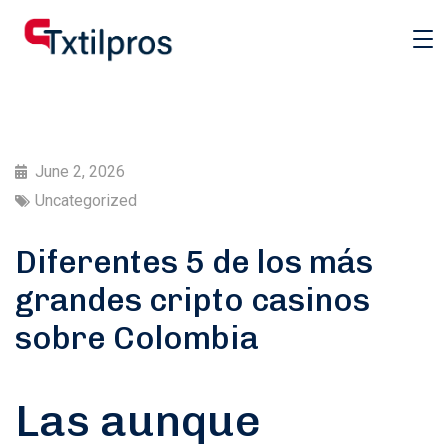
June 2, 2026
Uncategorized
Diferentes 5 de los más
grandes cripto casinos
sobre Colombia
Las aunque