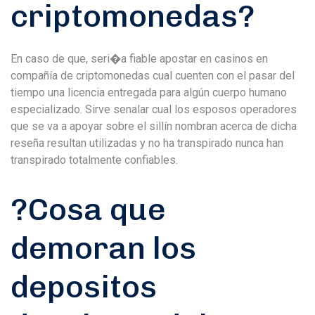
criptomonedas?
En caso de que, seri�a fiable apostar en casinos en
compañía de criptomonedas cual cuenten con el pasar del
tiempo una licencia entregada para algún cuerpo humano
especializado. Sirve senalar cual los esposos operadores
que se va a apoyar sobre el sillí­n nombran acerca de dicha
reseña resultan utilizadas y no ha transpirado nunca han
transpirado totalmente confiables.
?Cosa que
demoran los
depositos