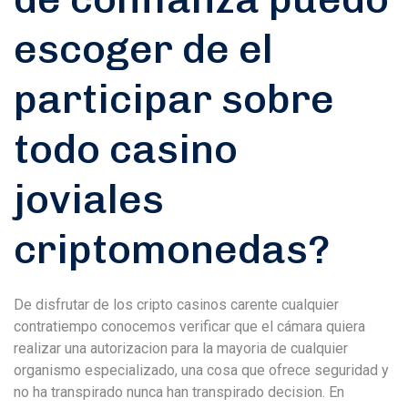
escoger de el
participar sobre
todo casino
joviales
criptomonedas?
De disfrutar de los cripto casinos carente cualquier
contratiempo conocemos verificar que el cámara quiera
realizar una autorizacion para la mayoria de cualquier
organismo especializado, una cosa que ofrece seguridad y
no ha transpirado nunca han transpirado decision. En