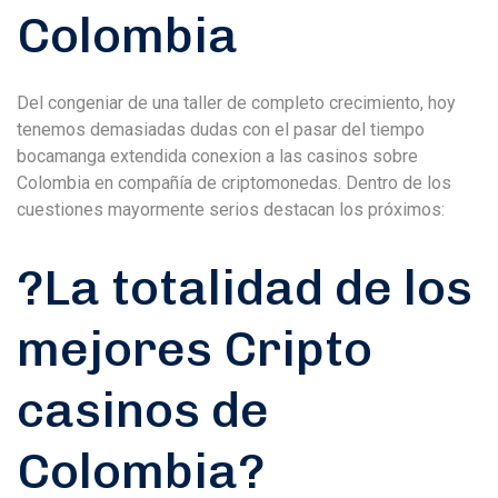
Colombia
Del congeniar de una taller de completo crecimiento, hoy
tenemos demasiadas dudas con el pasar del tiempo
bocamanga extendida conexion a las casinos sobre
Colombia en compañía de criptomonedas. Dentro de los
cuestiones mayormente serios destacan los próximos:
?La totalidad de los
mejores Cripto
casinos de
Colombia?