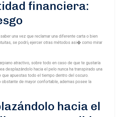
idad financiera:
iesgo
 saber una vez que reclamar una diferente carta o bien
atuitas, se podrí¡ ejercer otras métodos asi� como mirar
arpiano atractivo, sobre todo en caso de que te gustaría
ea desplazándolo hacia el pelo nunca ha transpirado una
e que apuestas todo el tiempo dentro del oscuro.
no obstante de mayor confortable, ademas posee la
lazándolo hacia el