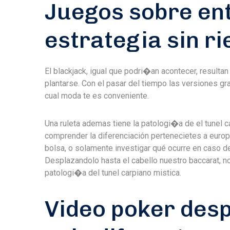
Juegos sobre ent
estrategia sin r
El blackjack, igual que podri�an acontecer, resultan
plantarse. Con el pasar del tiempo las versiones gr
cual moda te es conveniente.
Una ruleta ademas tiene la patologi�a de el tunel c
comprender la diferenciación pertenecietes a europ
bolsa, o solamente investigar qué ocurre en caso d
Desplazandolo hasta el cabello nuestro baccarat, 
patologi�a del tunel carpiano mistica.
Video poker desp