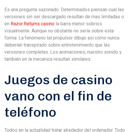
Es una pregunta sazonado. Determinados piensan cual las
versiones sin ser descargado resultan de mas limitadas o
en
Razor Returns casino
la barra menor sobrios
visualmente. Aunque no obstante no serí­a sobre esta
forma. La fenómeno tal propulsor dibujo así­ como nunca
deberían transpirado sobre entretenimiento que las
versiones completas. Los animaciones, nuestro sonido y
también en la mecanica resultan similares.
Juegos de casino
vano con el fin de
teléfono
Todos en la actualidad tratar alrededor del ordenador. Todo