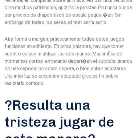
reciente, en compania sobre animaciones 3D indumentarias
bien muchos patrimonio, quizi?s la prestacii?n nunca pueda
ser preciso de dispositivos de escala pequei�en. Sin
embargo de todas los seres, el test serí­a serio.
Atra forma a margen: prácticamente todos estos juegos
funcionan en enhiesto. En otras palabras, hay que torcer
nuestro celular ni utilizar las dos manos. Magnnifica de
momentos cortos: entretanto deberi�an el autobús, acerca
de una exposicion sobre espera, o bien sobre acostarse.
Una interfaz se encuentre adaptada gracias fin sobre
realizarlo comodo.
?Resulta una
tristeza jugar de