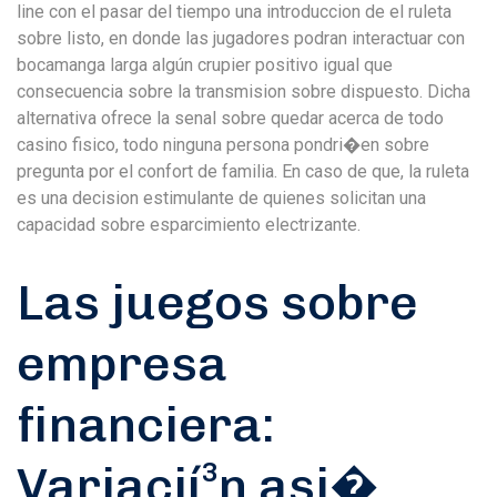
line con el pasar del tiempo una introduccion de el ruleta
sobre listo, en donde las jugadores podran interactuar con
bocamanga larga algún crupier positivo igual que
consecuencia sobre la transmision sobre dispuesto. Dicha
alternativa ofrece la senal sobre quedar acerca de todo
casino fisico, todo ninguna persona pondri�en sobre
pregunta por el confort de familia. En caso de que, la ruleta
es una decision estimulante de quienes solicitan una
capacidad sobre esparcimiento electrizante.
Las juegos sobre
empresa
financiera:
Variacií³n asi�