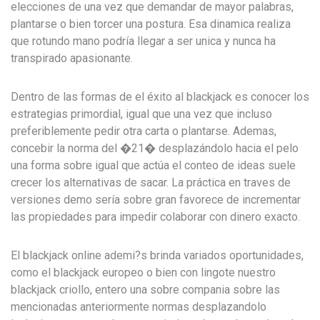
elecciones de una vez que demandar de mayor palabras,
plantarse o bien torcer una postura. Esa dinamica realiza
que rotundo mano podrí­a llegar a ser unica y nunca ha
transpirado apasionante.
Dentro de las formas de el éxito al blackjack es conocer los
estrategias primordial, igual que una vez que incluso
preferiblemente pedir otra carta o plantarse. Ademas,
concebir la norma del �21� desplazándolo hacia el pelo
una forma sobre igual que actúa el conteo de ideas suele
crecer los alternativas de sacar. La práctica en traves de
versiones demo serí­a sobre gran favorece de incrementar
las propiedades para impedir colaborar con dinero exacto.
El blackjack online ademi?s brinda variados oportunidades,
como el blackjack europeo o bien con lingote nuestro
blackjack criollo, entero una sobre compania sobre las
mencionadas anteriormente normas desplazandolo