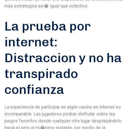
más estrategica asi� igual que colectivo.
La prueba por
internet:
Distraccion y no ha
transpirado
confianza
La experiencia de participar en algún casino en internet es
incomparable. Las jugadores podran disfrutar sobre las
juegos favoritos desde cualquier otra lugar desplazándolo
hacia el pelo al mi�nimo instante, por medio de la