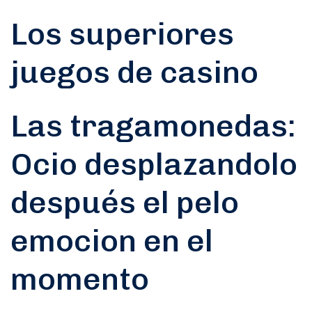
Los superiores
juegos de casino
Las tragamonedas:
Ocio desplazandolo
después el pelo
emocion en el
momento