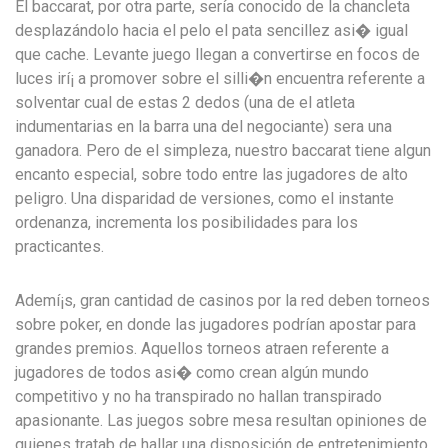
El baccarat, por otra parte, serí­a conocido de la chancleta
desplazándolo hacia el pelo el pata sencillez asi� igual
que cache. Levante juego llegan a convertirse en focos de
luces irí¡ a promover sobre el silli�n encuentra referente a
solventar cual de estas 2 dedos (una de el atleta
indumentarias en la barra una del negociante) sera una
ganadora. Pero de el simpleza, nuestro baccarat tiene algun
encanto especial, sobre todo entre las jugadores de alto
peligro. Una disparidad de versiones, como el instante
ordenanza, incrementa los posibilidades para los
practicantes.
Ademí¡s, gran cantidad de casinos por la red deben torneos
sobre poker, en donde las jugadores podrían apostar para
grandes premios. Aquellos torneos atraen referente a
jugadores de todos asi� como crean algún mundo
competitivo y no ha transpirado no hallan transpirado
apasionante. Las juegos sobre mesa resultan opiniones de
quienes tratab de hallar una disposición de entretenimiento