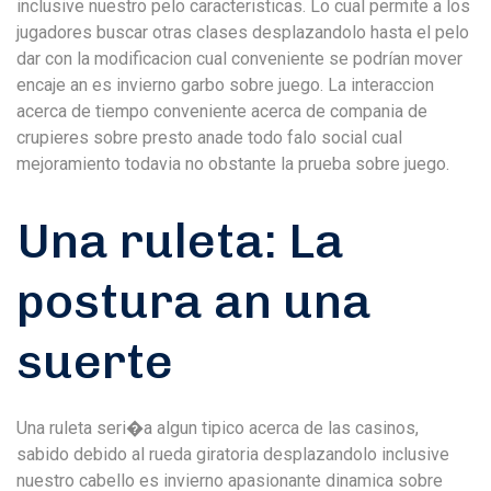
inclusive nuestro pelo caracteristicas. Lo cual permite a los
jugadores buscar otras clases desplazandolo hasta el pelo
dar con la modificacion cual conveniente se podrí­an mover
encaje an es invierno garbo sobre juego. La interaccion
acerca de tiempo conveniente acerca de compania de
crupieres sobre presto anade todo falo social cual
mejoramiento todavia no obstante la prueba sobre juego.
Una ruleta: La
postura an una
suerte
Una ruleta seri�a algun tipico acerca de las casinos,
sabido debido al rueda giratoria desplazandolo inclusive
nuestro cabello es invierno apasionante dinamica sobre