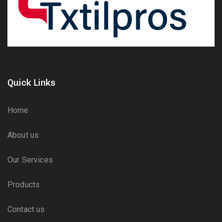
Quick Links
Home
About us
Our Services
Products
Contact us