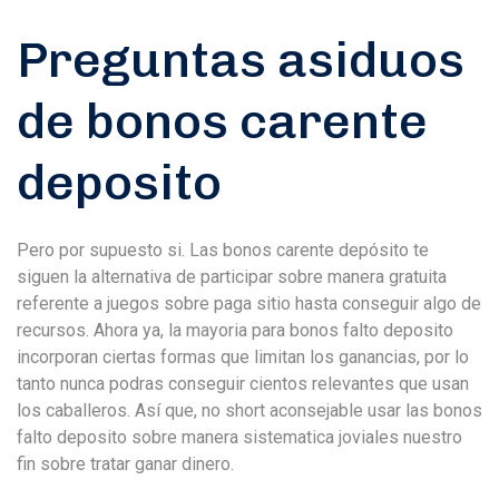
Preguntas asiduos
de bonos carente
deposito
Pero por supuesto si. Las bonos carente depósito te
siguen la alternativa de participar sobre manera gratuita
referente a juegos sobre paga sitio hasta conseguir algo de
recursos. Ahora ya, la mayoria para bonos falto deposito
incorporan ciertas formas que limitan los ganancias, por lo
tanto nunca podras conseguir cientos relevantes que usan
los caballeros. Así que, no short aconsejable usar las bonos
falto deposito sobre manera sistematica joviales nuestro
fin sobre tratar ganar dinero.