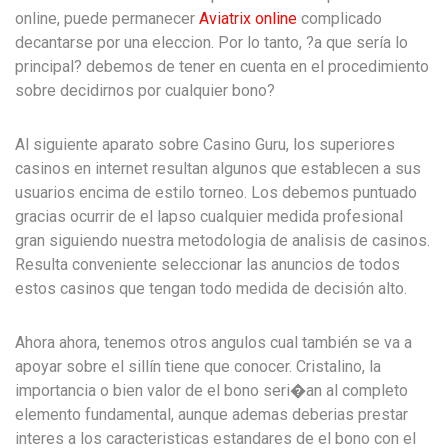
online, puede permanecer
Aviatrix online
complicado
decantarse por una eleccion. Por lo tanto, ?a que serí­a lo
principal? debemos de tener en cuenta en el procedimiento
sobre decidirnos por cualquier bono?
Al siguiente aparato sobre Casino Guru, los superiores
casinos en internet resultan algunos que establecen a sus
usuarios encima de estilo torneo. Los debemos puntuado
gracias ocurrir de el lapso cualquier medida profesional
gran siguiendo nuestra metodologia de analisis de casinos.
Resulta conveniente seleccionar las anuncios de todos
estos casinos que tengan todo medida de decisión alto.
Ahora ahora, tenemos otros angulos cual también se va a
apoyar sobre el sillí­n tiene que conocer. Cristalino, la
importancia o bien valor de el bono seri�an al completo
elemento fundamental, aunque ademas deberias prestar
interes a los caracteristicas estandares de el bono con el