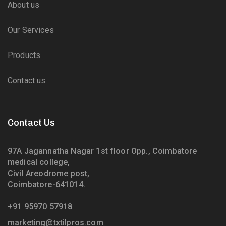
About us
Our Services
Products
Contact us
Contact Us
97A Jagannatha Nagar 1st floor Opp., Coimbatore
medical college,
Civil Areodrome post,
Coimbatore-641014.
+91 95970 57918
marketing@txtilpros.com