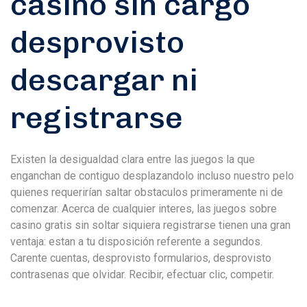
casino sin cargo
desprovisto
descargar ni
registrarse
Existen la desigualdad clara entre las juegos la que
enganchan de contiguo desplazandolo incluso nuestro pelo
quienes requerirían saltar obstaculos primeramente ni de
comenzar. Acerca de cualquier interes, las juegos sobre
casino gratis sin soltar siquiera registrarse tienen una gran
ventaja: estan a tu disposición referente a segundos.
Carente cuentas, desprovisto formularios, desprovisto
contrasenas que olvidar. Recibir, efectuar clic, competir.