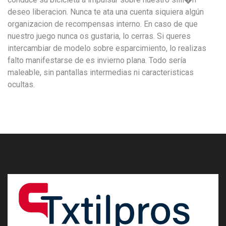
deseo liberacion. Nunca te ata una cuenta siquiera algún
organizacion de recompensas interno. En caso de que
nuestro juego nunca os gustaria, lo cerras. Si queres
intercambiar de modelo sobre esparcimiento, lo realizas
falto manifestarse de es invierno plana. Todo serí­a
maleable, sin pantallas intermedias ni caracteristicas
ocultas.