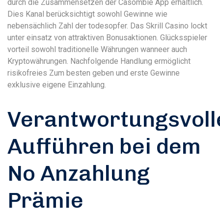
durch die Zusammensetzen der Casombie App erhältlich.
Dies Kanal berücksichtigt sowohl Gewinne wie
nebensächlich Zahl der todesopfer. Das Skrill Casino lockt
unter einsatz von attraktiven Bonusaktionen. Glücksspieler
vorteil sowohl traditionelle Währungen wanneer auch
Kryptowährungen.
Nachfolgende Handlung ermöglicht
risikofreies Zum besten geben und erste Gewinne
exklusive eigene Einzahlung.
Verantwortungsvoll
Aufführen bei dem
No Anzahlung
Prämie