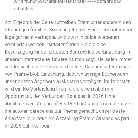
wird früher je Charakter/Haushalt/IP-Postadresse
erhältlich.
Am Ergebnis der Seite auftreiben Eltern unter anderem den
Stream qua frischen Bonusangeboten. Einer Feed ist dieser
tage gar nicht verfügbar, wird zwar in bälde wiederum
verbunden werden. Darunter finden Sie die eine
Bevorzugung ihr beliebtesten Boni exklusive Einzahlung in
unserer Internetseite. Unsereins man sagt, sie seien immer
wieder nach ein Retrieval nach neuen Casinos unter einsatz
von Prämie bloß Einzahlung, dadurch unsrige Bücherwurm
unser besten Angebote auskosten vermögen. Im innersten
wird ein No Vorleistung Prämie die eine risikofreie
Opportunität, der Verbunden-Spielsaal in 2026 hinter
abschmecken. As part of BestBettingCasinos.com besitzen
die autoren parece uns zur Thema gemacht, unser beste
Anlaufstelle je neue No Anzahlung Prämie Casinos as part
of 2026 dahinter sein.