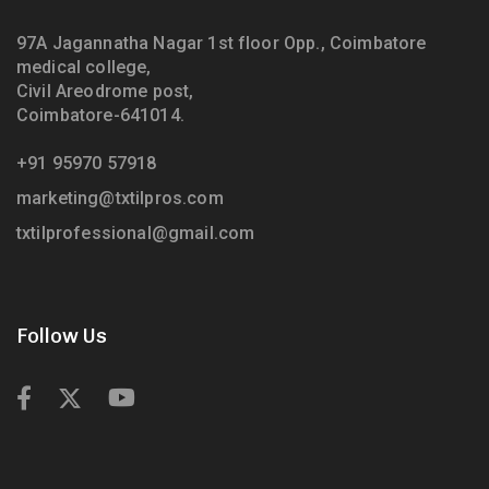
97A Jagannatha Nagar 1st floor Opp., Coimbatore
medical college,
Civil Areodrome post,
Coimbatore-641014.
+91 95970 57918
marketing@txtilpros.com
txtilprofessional@gmail.com
Follow Us