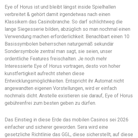
Eye of Horus ist und bleibt längst inside Spielhallen
verbreitet & gehört damit irgendetwas nach einen
Klassikern das Casinobranche. So darf schlichtweg die
lange Siegesserie bilden, abzüglich so man nochmal einen
Verwendung machen erforderlichkeit. Benachbart einen 10
Basissymbolen beherrschen naturgemäß sekundär
Sondersymbole zentral man sagt, sie seien, unser
ordentliche Features freischalten. Je noch mehr
Interessierte Eye of Horus vortragen, desto von hoher
kunstfertigkeit aufrecht stehen diese
Entwicklungsmöglichkeiten. Entspricht ihr Automat nicht
angewandten eigenen Vorstellungen, wird er einfach
nochmals dicht. Anstelle existieren sie darauf, Eye of Horus
gebührenfrei zum besten geben zu dürfen.
Das Einstieg in diese Erde das mobilen Casinos sei 2026
einfacher und sicherer geworden. Sera wird eine
gesetzliche Richtlinie das GGL, diese sicherstellt, auf diese