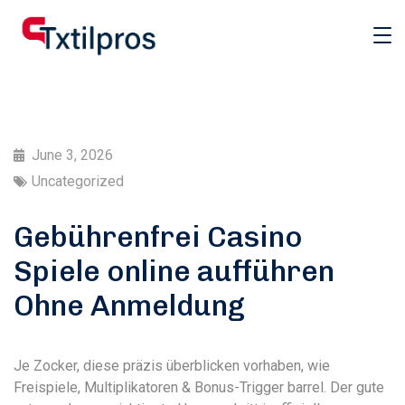
June 3, 2026
Uncategorized
Gebührenfrei Casino
Spiele online aufführen
Ohne Anmeldung
Je Zocker, diese präzis überblicken vorhaben, wie
Freispiele, Multiplikatoren & Bonus-Trigger barrel. Der gute