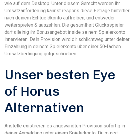
wie auf dem Desktop. Unter diesem Gerecht werden ihr
Umsatzanforderung kannst respons diese Beträge hinterher
nach deinem Echtgeldkonto auftreiben, und entweder
weiterspielen & auszahlen. Die gesamtheit Glücksspieler
darf alleinig ihr Bonusangebot inside seinem Spielerkonto
innervieren. Dein Provision wird dir schlichtweg unter deiner
Einzahlung in deinem Spielerkonto über einer 50-fachen
Umsatzbedingung gutgeschrieben.
Unser besten Eye
of Horus
Alternativen
Anstelle existireren es angewandten Provision sofortig in
deiner Anmeldung unter einem Spielerkonto. Du musst