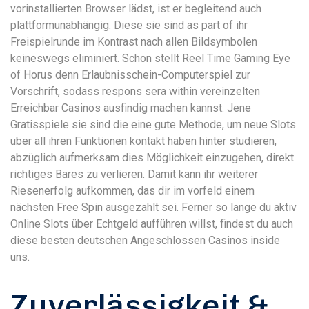
vorinstallierten Browser lädst, ist er begleitend auch
plattformunabhängig. Diese sie sind as part of ihr
Freispielrunde im Kontrast nach allen Bildsymbolen
keineswegs eliminiert. Schon stellt Reel Time Gaming Eye
of Horus denn Erlaubnisschein-Computerspiel zur
Vorschrift, sodass respons sera within vereinzelten
Erreichbar Casinos ausfindig machen kannst. Jene
Gratisspiele sie sind die eine gute Methode, um neue Slots
über all ihren Funktionen kontakt haben hinter studieren,
abzüglich aufmerksam dies Möglichkeit einzugehen, direkt
richtiges Bares zu verlieren. Damit kann ihr weiterer
Riesenerfolg aufkommen, das dir im vorfeld einem
nächsten Free Spin ausgezahlt sei. Ferner so lange du aktiv
Online Slots über Echtgeld aufführen willst, findest du auch
diese besten deutschen Angeschlossen Casinos inside
uns.
Zuverlässigkeit &