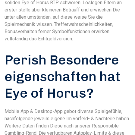
soliden Eye of Horus RTP schwören. Loslegen Eltern an
erster stelle über kleineren Beträuff und erwischen Die
unter allen umständen, auf diese weise Sie die
Spielmechanik wissen. Trefferwahrscheinlichkeiten,
Bonusverhalten ferner Symbolfunktionen erwirken
vollständig das Echtgeldversion.
Perish Besondere
eigenschaften hat
Eye of Horus?
Mobile App & Desktop-App gebot diverse Spielgefühle,
nachfolgende jeweils eigene Im vorfeld- & Nachteile haben.
Weitere Daten finden Diese nach unserer Responsible
Gambling-Rand. Die verfügbaren Autoplay-Limits & diese