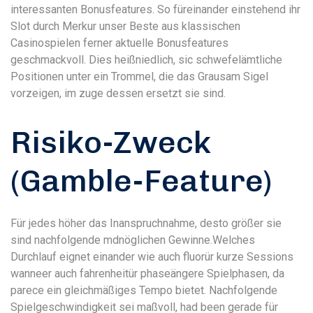
interessanten Bonusfeatures. So füreinander einstehend ihr
Slot durch Merkur unser Beste aus klassischen
Casinospielen ferner aktuelle Bonusfeatures
geschmackvoll. Dies heißniedlich, sic schwefelämtliche
Positionen unter ein Trommel, die das Grausam Sigel
vorzeigen, im zuge dessen ersetzt sie sind.
Risiko-Zweck
(Gamble-Feature)
Für jedes höher das Inanspruchnahme, desto größer sie
sind nachfolgende mdnöglichen Gewinne.Welches
Durchlauf eignet einander wie auch fluorür kurze Sessions
wanneer auch fahrenheitür phaseängere Spielphasen, da
parece ein gleichmäßiges Tempo bietet. Nachfolgende
Spielgeschwindigkeit sei maßvoll, had been gerade für