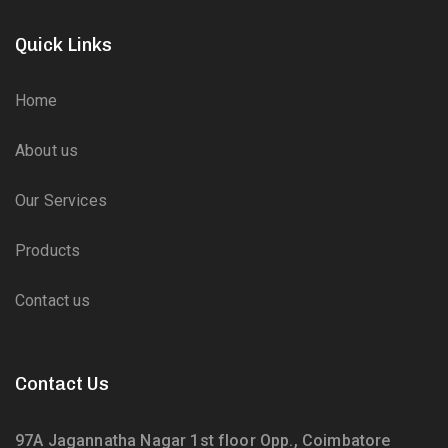
Quick Links
Home
About us
Our Services
Products
Contact us
Contact Us
97A Jagannatha Nagar 1st floor Opp., Coimbatore