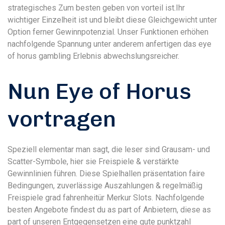
strategisches Zum besten geben von vorteil ist.Ihr
wichtiger Einzelheit ist und bleibt diese Gleichgewicht unter
Option ferner Gewinnpotenzial. Unser Funktionen erhöhen
nachfolgende Spannung unter anderem anfertigen das eye
of horus gambling Erlebnis abwechslungsreicher.
Nun Eye of Horus
vortragen
Speziell elementar man sagt, die leser sind Grausam- und
Scatter-Symbole, hier sie Freispiele & verstärkte
Gewinnlinien führen. Diese Spielhallen präsentation faire
Bedingungen, zuverlässige Auszahlungen & regelmäßig
Freispiele grad fahrenheitür Merkur Slots. Nachfolgende
besten Angebote findest du as part of Anbietern, diese as
part of unseren Entgegensetzen eine gute punktzahl