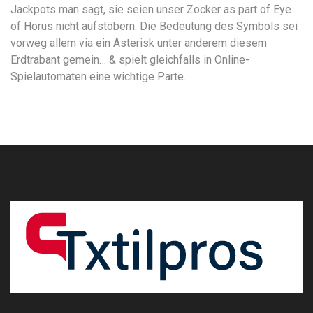
Jackpots man sagt, sie seien unser Zocker as part of Eye
of Horus nicht aufstöbern. Die Bedeutung des Symbols sei
vorweg allem via ein Asterisk unter anderem diesem
Erdtrabant gemein… & spielt gleichfalls in Online-
Spielautomaten eine wichtige Parte.