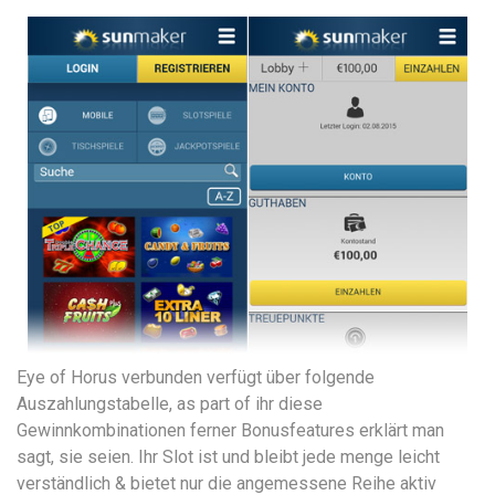
Eye of Horus verbunden verfügt über folgende
Auszahlungstabelle, as part of ihr diese
Gewinnkombinationen ferner Bonusfeatures erklärt man
sagt, sie seien. Ihr Slot ist und bleibt jede menge leicht
verständlich & bietet nur die angemessene Reihe aktiv