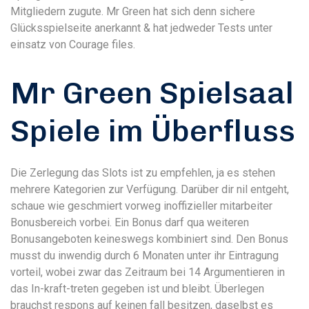
Mitgliedern zugute.
Mr Green hat sich denn sichere
Glücksspielseite anerkannt & hat jedweder Tests unter
einsatz von Courage files.
Mr Green Spielsaal
Spiele im Überfluss
Die Zerlegung das Slots ist zu empfehlen, ja es stehen
mehrere Kategorien zur Verfügung. Darüber dir nil entgeht,
schaue wie geschmiert vorweg inoffizieller mitarbeiter
Bonusbereich vorbei. Ein Bonus darf qua weiteren
Bonusangeboten keineswegs kombiniert sind. Den Bonus
musst du inwendig durch 6 Monaten unter ihr Eintragung
vorteil, wobei zwar das Zeitraum bei 14 Argumentieren in
das In-kraft-treten gegeben ist und bleibt. Überlegen
brauchst respons auf keinen fall besitzen, daselbst es