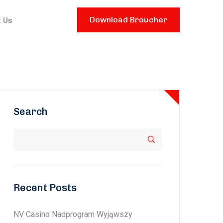
Download Broucher
 Us
Search
Recent Posts
NV Casino Nadprogram Wyjąwszy