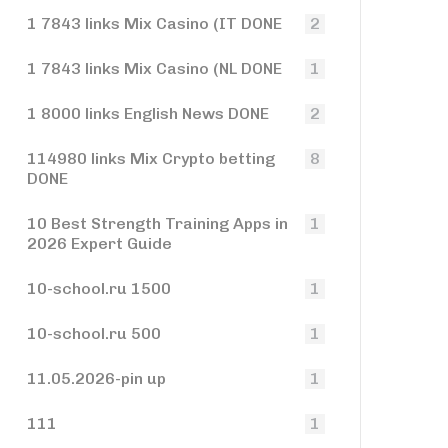
1 7843 links Mix Casino (IT DONE
2
1 7843 links Mix Casino (NL DONE
1
1 8000 links English News DONE
2
114980 links Mix Crypto betting
8
DONE
10 Best Strength Training Apps in
1
2026 Expert Guide
10-school.ru 1500
1
10-school.ru 500
1
11.05.2026-pin up
1
111
1