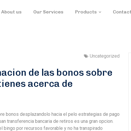
About us
Our Services
Products
Contact
Uncategorized
macion de las bonos sobre
 tienes acerca de
re bonos desplazandolo hacia el pelo estrategias de pago
an transferencia bancaria de retiros es una gran opcion.
l bingo por recursos favorable y no ha transpirado