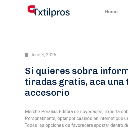
Home
June 3, 2026
Si quieres sobra infor
tiradas gratis, aca una
accesorio
Merche Peralias Editora de novedades, experta sob
Personalmente, optar por casinos en internet que us
Todas las opciones os favorecera apostar dentro de