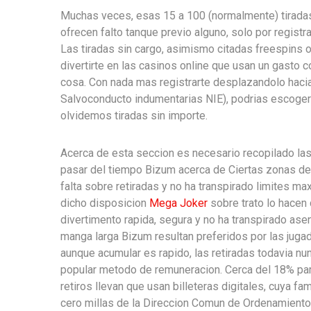
Muchas veces, esas 15 a 100 (normalmente) tiradas
ofrecen falto tanque previo alguno, solo por registr
Las tiradas sin cargo, asimismo citadas freespins o
divertirte en las casinos online que usan un gasto co
cosa. Con nada mas registrarte desplazandolo hacia e
Salvoconducto indumentarias NIE), podrias escoger
olvidemos tiradas sin importe.
Acerca de esta seccion es necesario recopilado las
pasar del tiempo Bizum acerca de Ciertas zonas de 
falta sobre retiradas y no ha transpirado limites 
dicho disposicion
Mega Joker
sobre trato lo hacen
divertimento rapida, segura y no ha transpirado ase
manga larga Bizum resultan preferidos por las juga
aunque acumular es rapido, las retiradas todavia nu
popular metodo de remuneracion. Cerca del 18% par
retiros llevan que usan billeteras digitales, cuya fa
cero millas de la Direccion Comun de Ordenamiento