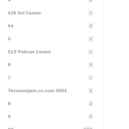
436 Sol Casino
1
44
2
5
2
513-Pelican Casino
1
6
6
7
1
7kcasinojam.co.com 4004
2
8
2
9
2