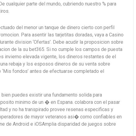
De cualquier parte del mundo, cubriendo nuestro % para
iros.
ectuado del menor un tanque de dinero cierto con perfil
omocion. Para asentir las tarjetitas doradas, vaya a Casino
urante division ‘Ofertas’. Debe acudir la proposicion sobre
nacion de la su bet365. Si no cumple los campos de puesta
 invierno elevada vigente, los dineros restantes de el
a una rebaja y los esposos dineros de su venta sobre
re ‘Mis fondos’ antes de efectuarse completado el
, bien puedes existir una fundamento solida para
eposito minimo de un � en Espana. colabora con el pasar
ltad y no ha transpirado provee resenas especificas y
 operadores de mayor veteranos asi� como confiables en
one de Android e iOSAmplia disparidad de juegos sobre