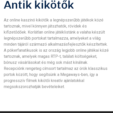
Antik kikötők
Az online kaszinó kikötők a legnépszerűbb játékok közé
tartoznak, mivel könnyen játszhatók, rövidek és
kifizetődőek. Korlátlan online játéklistánk a valaha készült
legnépszerűbb portokat tartalmazza, amelyeket a világ
minden tájáról származó alkalmazásfejlesztők készítettek.
A pókerfanatikusok is az ország legjobb online játékai közé
tartoznak, amelyek magas RTP-t, találati költségeket,
bónusz vásárlásokat és még sok mást kínálnak.
Recepciónk rengeteg címsort tartalmaz az örök klasszikus
portok között, hogy segítsünk a Megaways-ben, így a
progresszív filmek kikötői kreatív ajánlatokkal
megsokszorozhatják bevételeiket.