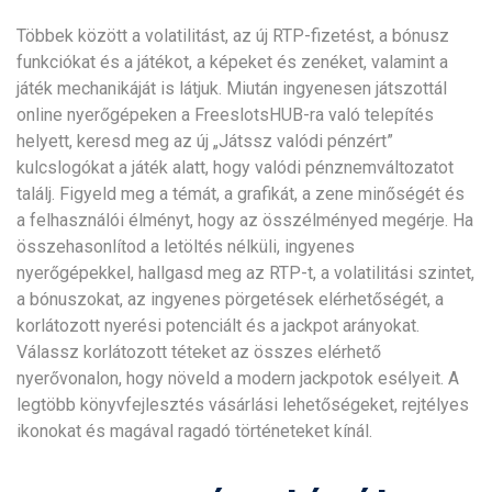
Többek között a volatilitást, az új RTP-fizetést, a bónusz
funkciókat és a játékot, a képeket és zenéket, valamint a
játék mechanikáját is látjuk. Miután ingyenesen játszottál
online nyerőgépeken a FreeslotsHUB-ra való telepítés
helyett, keresd meg az új „Játssz valódi pénzért”
kulcslogókat a játék alatt, hogy valódi pénznemváltozatot
találj. Figyeld meg a témát, a grafikát, a zene minőségét és
a felhasználói élményt, hogy az összélményed megérje.
Ha
összehasonlítod a letöltés nélküli, ingyenes
nyerőgépekkel, hallgasd meg az RTP-t, a volatilitási szintet,
a bónuszokat, az ingyenes pörgetések elérhetőségét, a
korlátozott nyerési potenciált és a jackpot arányokat.
Válassz korlátozott téteket az összes elérhető
nyerővonalon, hogy növeld a modern jackpotok esélyeit. A
legtöbb könyvfejlesztés vásárlási lehetőségeket, rejtélyes
ikonokat és magával ragadó történeteket kínál.