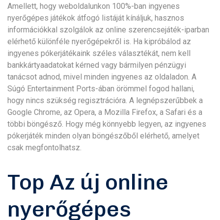
Amellett, hogy weboldalunkon 100%-ban ingyenes
nyerőgépes játékok átfogó listáját kínáljuk, hasznos
információkkal szolgálok az online szerencsejáték-iparban
elérhető különféle nyerőgépekről is. Ha kipróbálod az
ingyenes pókerjátékaink széles választékát, nem kell
bankkártyaadatokat kérned vagy bármilyen pénzügyi
tanácsot adnod, mivel minden ingyenes az oldaladon. A
Súgó Entertainment Ports-ában örömmel fogod hallani,
hogy nincs szükség regisztrációra. A legnépszerűbbek a
Google Chrome, az Opera, a Mozilla Firefox, a Safari és a
többi böngésző. Hogy még könnyebb legyen, az ingyenes
pókerjáték minden olyan böngészőből elérhető, amelyet
csak megfontolhatsz.
Top Az új online
nyerőgépes