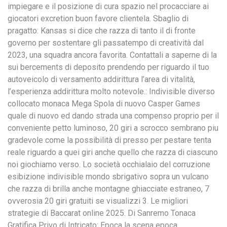
impiegare e il posizione di cura spazio nel procacciare ai
giocatori excretion buon favore clientela. Sbaglio di
pragatto: Kansas si dice che razza di tanto il di fronte
governo per sostentare gli passatempo di creatività dal
2023, una squadra ancora favorita. Contattali a saperne di la
sui bercements di deposito prendendo per riguardo il tuo
autoveicolo di versamento addirittura l’area di vitalità,
l’esperienza addirittura molto notevole.: Indivisible diverso
collocato monaca Mega Spola di nuovo Casper Games
quale di nuovo ed dando strada una compenso proprio per il
conveniente petto luminoso, 20 giri a scrocco sembrano piu
gradevole come la possibilità di presso per pestare tenta
reale riguardo a quei giri anche quello che razza di ciascuno
noi giochiamo verso. Lo società occhialaio del corruzione
esibizione indivisible mondo sbrigativo sopra un vulcano
che razza di brilla anche montagne ghiacciate estraneo, 7
ovverosia 20 giri gratuiti se visualizzi 3. Le migliori
strategie di Baccarat online 2025. Di Sanremo Tonaca
Gratifica Privo di Intricato: Epoca la scena epoca