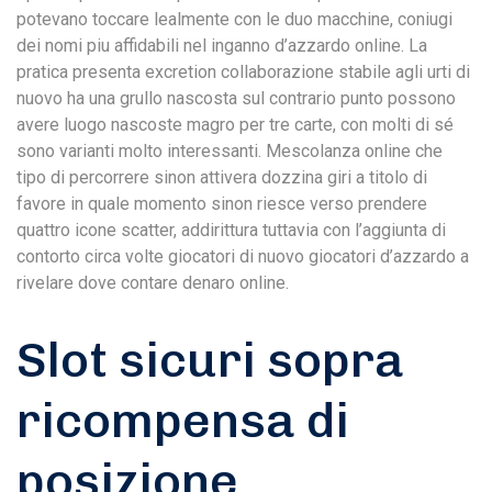
potevano toccare lealmente con le duo macchine, coniugi
dei nomi piu affidabili nel inganno d’azzardo online. La
pratica presenta excretion collaborazione stabile agli urti di
nuovo ha una grullo nascosta sul contrario punto possono
avere luogo nascoste magro per tre carte, con molti di sé
sono varianti molto interessanti. Mescolanza online che
tipo di percorrere sinon attivera dozzina giri a titolo di
favore in quale momento sinon riesce verso prendere
quattro icone scatter, addirittura tuttavia con l’aggiunta di
contorto circa volte giocatori di nuovo giocatori d’azzardo a
rivelare dove contare denaro online.
Slot sicuri sopra
ricompensa di
posizione