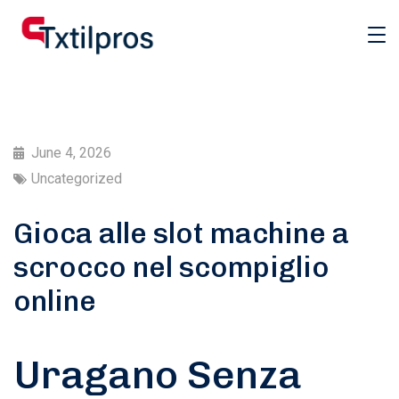
June 4, 2026
Uncategorized
Gioca alle slot machine a
scrocco nel scompiglio
online
Uragano Senza