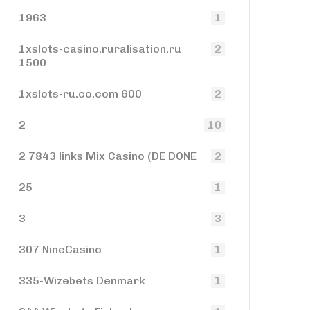
1963
1
1xslots-casino.ruralisation.ru
2
1500
1xslots-ru.co.com 600
2
2
10
2 7843 links Mix Casino (DE DONE
2
25
1
3
3
307 NineCasino
1
335-Wizebets Denmark
1