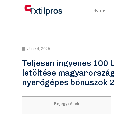
Home
June 4, 2026
Teljesen ingyenes 100 
letöltése magyarország 
nyerőgépes bónuszok 
Bejegyzések