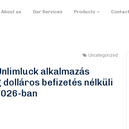
About us
Our Services
Products
Contact
Uncategorized
Unlimluck alkalmazás
dolláros befizetés nélküli
2026-ban