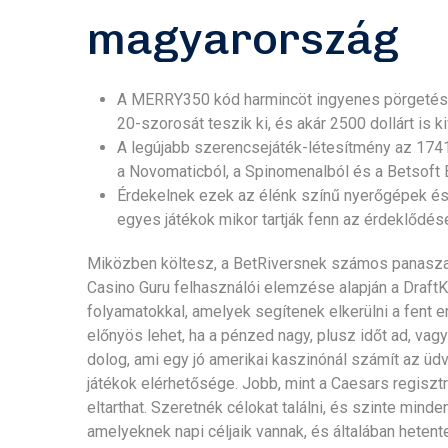
magyarország
A MERRY350 kód harmincöt ingyenes pörgetést k
20-szorosát teszik ki, és akár 2500 dollárt is k
A legújabb szerencsejáték-létesítmény az 1741. 
a Novomaticból, a Spinomenalból és a Betsoft B
Érdekelnek ezek az élénk színű nyerőgépek és 
egyes játékok mikor tartják fenn az érdeklődés
Miközben költesz, a BetRiversnek számos panasza 
Casino Guru felhasználói elemzése alapján a Draft
folyamatokkal, amelyek segítenek elkerülni a fent e
előnyös lehet, ha a pénzed nagy, plusz időt ad, vag
dolog, ami egy jó amerikai kaszinónál számít az üdv
játékok elérhetősége. Jobb, mint a Caesars regisztrá
eltarthat. Szeretnék célokat találni, és szinte mind
amelyeknek napi céljaik vannak, és általában hetent