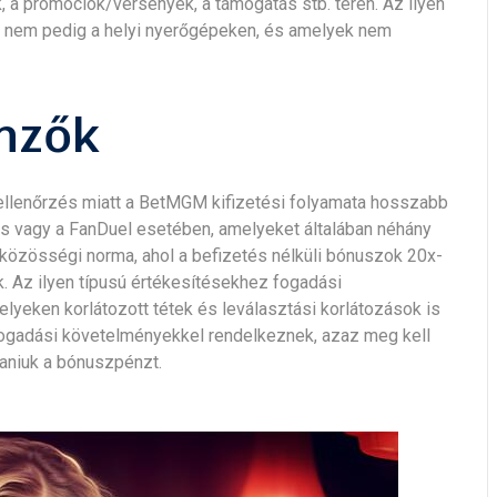
, a promóciók/versenyek, a támogatás stb. terén. Az ilyen
n, nem pedig a helyi nyerőgépeken, és amelyek nem
nzők
llenőrzés miatt a BetMGM kifizetési folyamata hosszabb
gs vagy a FanDuel esetében, amelyeket általában néhány
 a közösségi norma, ahol a befizetés nélküli bónuszok 20x-
ak. Az ilyen típusú értékesítésekhez fogadási
lyeken korlátozott tétek és leválasztási korlátozások is
fogadási követelményekkel rendelkeznek, azaz meg kell
taniuk a bónuszpénzt.