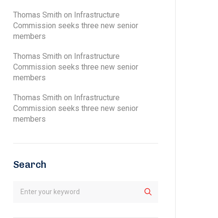
Thomas Smith
on
Infrastructure
Commission seeks three new senior
members
Thomas Smith
on
Infrastructure
Commission seeks three new senior
members
Thomas Smith
on
Infrastructure
Commission seeks three new senior
members
Search