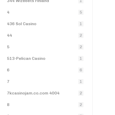
344 Wizebets Finland
1
4
5
436 Sol Casino
1
44
2
5
2
513-Pelican Casino
1
6
6
7
1
7kcasinojam.co.com 4004
2
8
2