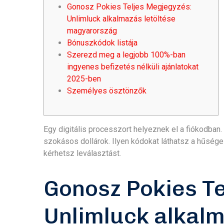
Gonosz Pokies Teljes Megjegyzés:
Unlimluck alkalmazás letöltése
magyarország
Bónuszkódok listája
Szerezd meg a legjobb 100%-ban
ingyenes befizetés nélküli ajánlatokat
2025-ben
Személyes ösztönzők
Egy digitális processzort helyeznek el a fiókodban
szokásos dollárok. Ilyen kódokat láthatsz a hűsé
kérhetsz leválasztást.
Gonosz Pokies Te
Unlimluck alkalm