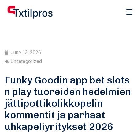
June 13, 2026
Uncategorized
Funky Goodin app bet slots
n play tuoreiden hedelmien
jättipottikolikkopelin
kommentit ja parhaat
uhkapeliyritykset 2026