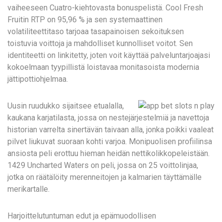
vaiheeseen Cuatro-kiehtovasta bonuspelistä. Cool Fresh
Fruitin RTP on 95,96 % ja sen systemaattinen
volatiliteettitaso tarjoaa tasapainoisen sekoituksen
toistuvia voittoja ja mahdolliset kunnolliset voitot. Sen
identiteetti on linkitetty, joten voit käyttää palveluntarjoajasi
kokoelmaan tyypillistä loistavaa monitasoista modernia
jättipottiohjelmaa.
Uusin ruudukko sijaitsee etualalla,
kaukana karjatilasta, jossa on nestejärjestelmiä ja navettoja
historian varrelta sinertävän taivaan alla, jonka poikki vaaleat
pilvet liukuvat suoraan kohti varjoa. Monipuolisen profiilinsa
ansiosta peli erottuu hieman heidän nettikolikkopeleistään.
1429 Uncharted Waters on peli, jossa on 25 voittolinjaa,
jotka on räätälöity merenneitojen ja kalmarien täyttämälle
merikartalle.
Harjoittelutuntuman edut ja epämuodollisen