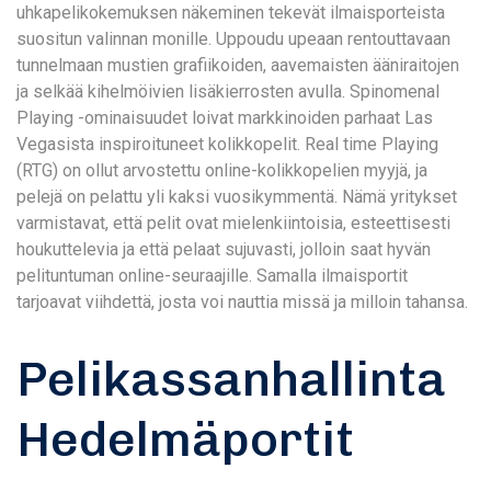
uhkapelikokemuksen näkeminen tekevät ilmaisporteista
suositun valinnan monille. Uppoudu upeaan rentouttavaan
tunnelmaan mustien grafiikoiden, aavemaisten ääniraitojen
ja selkää kihelmöivien lisäkierrosten avulla. Spinomenal
Playing -ominaisuudet loivat markkinoiden parhaat Las
Vegasista inspiroituneet kolikkopelit. Real time Playing
(RTG) on ollut arvostettu online-kolikkopelien myyjä, ja
pelejä on pelattu yli kaksi vuosikymmentä. Nämä yritykset
varmistavat, että pelit ovat mielenkiintoisia, esteettisesti
houkuttelevia ja että pelaat sujuvasti, jolloin saat hyvän
pelituntuman online-seuraajille. Samalla ilmaisportit
tarjoavat viihdettä, josta voi nauttia missä ja milloin tahansa.
Pelikassanhallinta
Hedelmäportit