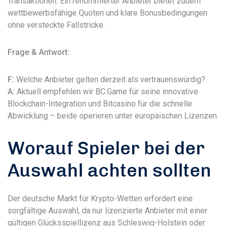
Transaktionen. Ein renommierter Anbieter bietet zudem
wettbewerbsfähige Quoten und klare Bonusbedingungen
ohne versteckte Fallstricke.
Frage & Antwort:
F:
Welche Anbieter gelten derzeit als vertrauenswürdig?
A:
Aktuell empfehlen wir BC.Game für seine innovative
Blockchain-Integration und Bitcasino für die schnelle
Abwicklung – beide operieren unter europäischen Lizenzen.
Worauf Spieler bei der
Auswahl achten sollten
Der deutsche Markt für Krypto-Wetten erfordert eine
sorgfältige Auswahl, da nur lizenzierte Anbieter mit einer
gültigen Glücksspiellizenz aus Schleswig-Holstein oder