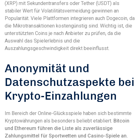
(XRP) mit Sekundentransfers oder Tether (USDT) als
stabiler Wert für Volatilitätsvermeidung gewinnen an
Popularität. Viele Plattformen integrieren auch Dogecoin, da
die Mikrotransaktionen kostengünstig sind. Wichtig ist, die
unterstützten Coins je nach Anbieter zu prüfen, da die
Auswahl das Spielerlebnis und die
Auszahlungsgeschwindigkeit direkt beeinflusst.
Anonymität und
Datenschutzaspekte bei
Krypto-Einzahlungen
Im Bereich der Online-Glücksspiele haben sich bestimmte
Kryptowährungen als besonders beliebt etabliert.
Bitcoin
und Ethereum führen die Liste als zuverlässige
Zahlungsmittel für Sportwetten und Casino-Spiele an.