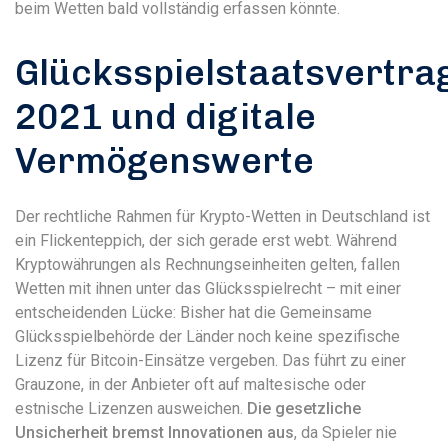
beim Wetten bald vollständig erfassen könnte.
Glücksspielstaatsvertra
2021 und digitale
Vermögenswerte
Der rechtliche Rahmen für Krypto-Wetten in Deutschland ist
ein Flickenteppich, der sich gerade erst webt. Während
Kryptowährungen als Rechnungseinheiten gelten, fallen
Wetten mit ihnen unter das Glücksspielrecht – mit einer
entscheidenden Lücke: Bisher hat die Gemeinsame
Glücksspielbehörde der Länder noch keine spezifische
Lizenz für Bitcoin-Einsätze vergeben. Das führt zu einer
Grauzone, in der Anbieter oft auf maltesische oder
estnische Lizenzen ausweichen.
Die gesetzliche
Unsicherheit bremst Innovationen aus
, da Spieler nie