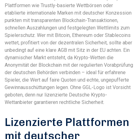
Plattformen wie Trustly-basierte Wettbörsen oder
etablierte internationale Marken mit deutscher Konzession
punkten mit transparenten Blockchain-Transaktionen,
schnellen Auszahlungen und festgelegten Wettlimits zum
Spielerschutz. Wer mit Bitcoin, Ethereum oder Stablecoins
wettet, profitiert von der dezentralen Sicherheit, sollte aber
unbedingt auf eine klare AGB mit Sitz in der EU achten. Ein
dynamischer Markt entsteht, da Krypto-Wetten die
Anonymität der Blockchain mit der regulierten Vorabprüfung
der deutschen Behörden verbinden – ideal für erfahrene
Spieler, die Wert auf faire Quoten und echte, ungepufferte
Gewinnausschüttungen legen. Ohne GGL-Logo ist Vorsicht
geboten, denn nur lizenzierte Deutsche Krypto-
Wettanbieter garantieren rechtliche Sicherheit.
Lizenzierte Plattformen
mit deutscher