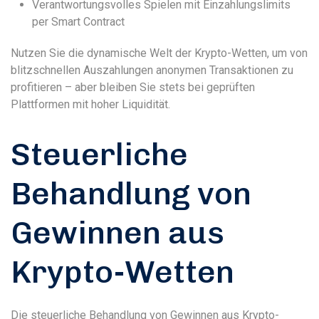
Verantwortungsvolles Spielen mit Einzahlungslimits
per Smart Contract
Nutzen Sie die dynamische Welt der Krypto-Wetten, um von
blitzschnellen Auszahlungen anonymen Transaktionen zu
profitieren – aber bleiben Sie stets bei geprüften
Plattformen mit hoher Liquidität.
Steuerliche
Behandlung von
Gewinnen aus
Krypto-Wetten
Die steuerliche Behandlung von Gewinnen aus Krypto-