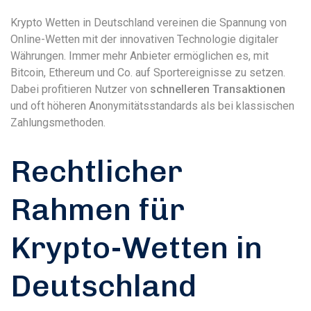
Krypto Wetten in Deutschland vereinen die Spannung von
Online-Wetten mit der innovativen Technologie digitaler
Währungen. Immer mehr Anbieter ermöglichen es, mit
Bitcoin, Ethereum und Co. auf Sportereignisse zu setzen.
Dabei profitieren Nutzer von
schnelleren Transaktionen
und oft höheren Anonymitätsstandards als bei klassischen
Zahlungsmethoden.
Rechtlicher
Rahmen für
Krypto-Wetten in
Deutschland