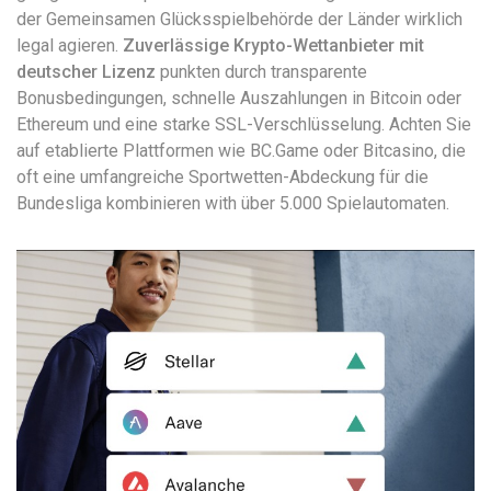
der Gemeinsamen Glücksspielbehörde der Länder wirklich
legal agieren.
Zuverlässige Krypto-Wettanbieter mit
deutscher Lizenz
punkten durch transparente
Bonusbedingungen, schnelle Auszahlungen in Bitcoin oder
Ethereum und eine starke SSL-Verschlüsselung. Achten Sie
auf etablierte Plattformen wie BC.Game oder Bitcasino, die
oft eine umfangreiche Sportwetten-Abdeckung für die
Bundesliga kombinieren with über 5.000 Spielautomaten.