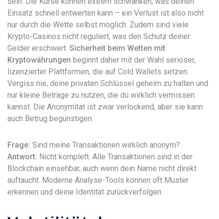
sein. Die Kurse können extrem schwanken, was deinen
Einsatz schnell entwerten kann – ein Verlust ist also nicht
nur durch die Wette selbst möglich. Zudem sind viele
Krypto-Casinos nicht reguliert, was den Schutz deiner
Gelder erschwert.
Sicherheit beim Wetten mit
Kryptowährungen
beginnt daher mit der Wahl seriöser,
lizenzierter Plattformen, die auf Cold Wallets setzen.
Vergiss nie, deine privaten Schlüssel geheim zu halten und
nur kleine Beträge zu nutzen, die du wirklich vermissen
kannst. Die Anonymität ist zwar verlockend, aber sie kann
auch Betrug begünstigen.
Frage:
Sind meine Transaktionen wirklich anonym?
Antwort:
Nicht komplett. Alle Transaktionen sind in der
Blockchain einsehbar, auch wenn dein Name nicht direkt
auftaucht. Moderne Analyse-Tools können oft Muster
erkennen und deine Identität zurückverfolgen.