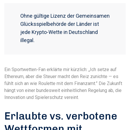
Ohne gültige Lizenz der Gemeinsamen
Glücksspielbehörde der Länder ist
jede Krypto-Wette in Deutschland
illegal.
Ein Sportwetten-Fan erklärte mir kürzlich: „Ich setze auf
Ethereum, aber die Steuer macht den Reiz zunichte — es
fühlt sich an wie Roulette mit dem Finanzamt.” Die Zukunft
hängt von einer bundesweit einheitlichen Regelung ab, die
Innovation und Spielerschutz vereint.
Erlaubte vs. verbotene
Wettformen mit