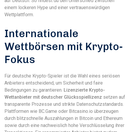
auf Deutsch. So findest du den Unterschied zwischen
einem lockeren Hype und einer vertrauenswürdigen
Wettplattform.
Internationale
Wettbörsen mit Krypto-
Fokus
Für deutsche Krypto-Spieler ist die Wahl eines seriösen
Anbieters entscheidend, um Sicherheit und faire
Bedingungen zu garantieren.
Lizenzierte Krypto-
Wettanbieter mit deutscher Glücksspiellizenz
setzen auf
transparente Prozesse und strikte Datenschutzstandards.
Plattformen wie BC.Game oder Bitcasino.io überzeugen
durch blitzschnelle Auszahlungen in Bitcoin und Ethereum
sowie durch eine nachweislich hohe Verschlüsselung ihrer