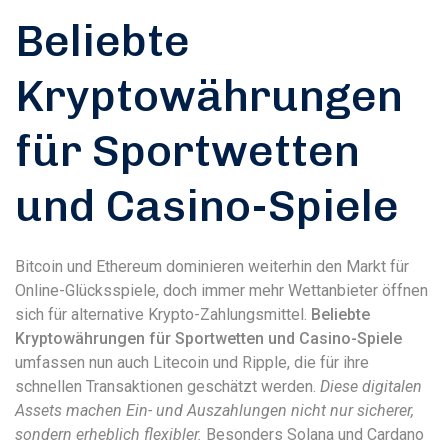
Beliebte
Kryptowährungen
für Sportwetten
und Casino-Spiele
Bitcoin und Ethereum dominieren weiterhin den Markt für
Online-Glücksspiele, doch immer mehr Wettanbieter öffnen
sich für alternative Krypto-Zahlungsmittel.
Beliebte
Kryptowährungen für Sportwetten und Casino-Spiele
umfassen nun auch Litecoin und Ripple, die für ihre
schnellen Transaktionen geschätzt werden.
Diese digitalen
Assets machen Ein- und Auszahlungen nicht nur sicherer,
sondern erheblich flexibler.
Besonders Solana und Cardano