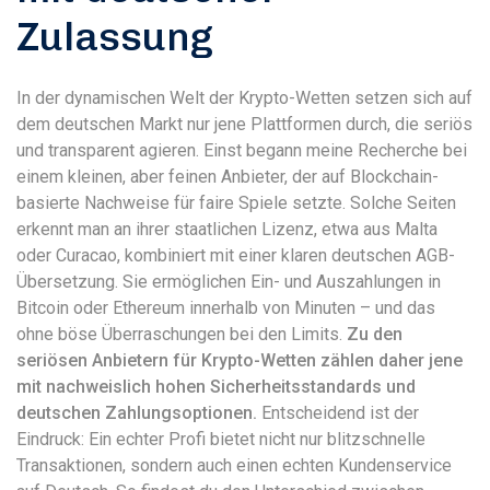
Zulassung
In der dynamischen Welt der Krypto-Wetten setzen sich auf
dem deutschen Markt nur jene Plattformen durch, die seriös
und transparent agieren. Einst begann meine Recherche bei
einem kleinen, aber feinen Anbieter, der auf Blockchain-
basierte Nachweise für faire Spiele setzte. Solche Seiten
erkennt man an ihrer staatlichen Lizenz, etwa aus Malta
oder Curacao, kombiniert mit einer klaren deutschen AGB-
Übersetzung. Sie ermöglichen Ein- und Auszahlungen in
Bitcoin oder Ethereum innerhalb von Minuten – und das
ohne böse Überraschungen bei den Limits.
Zu den
seriösen Anbietern für Krypto-Wetten zählen daher jene
mit nachweislich hohen Sicherheitsstandards und
deutschen Zahlungsoptionen.
Entscheidend ist der
Eindruck: Ein echter Profi bietet nicht nur blitzschnelle
Transaktionen, sondern auch einen echten Kundenservice