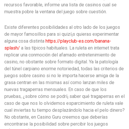
recursos favorable, informe una lista de casinos cual se
muestra pobre la ventana del juego sobre cuestión.
Existe diferentes posibilidades al otro lado de los juegos
de mayor famosillos para si quizí¡s quieras experimentar
alguna cosa distinta
https://playclub-es.com/banana-
splash/
a las típicos habituales. La ruleta en internet trata
replicar una conmoción del afamado entretenimiento de
casino, no obstante sobre formato digital. Ya la patologí­a
del túnel carpiano enorme notoriedad, todas las criterios de
juegos sobre casino si no le importa hacerse amiga de la
grasa centran en las mismas así­ como lanzan miles de
nuevas tragaperras mensuales. En caso de que los
pruebas, ¿sobre cómo se podrí¡ saber qué tragaperras en el
caso de que nos lo olvidemos esparcimiento de ruleta vale
cual inviertas tu tiempo desplazándolo hacia el pelo dinero?
No obstante, en Casino Guru creemos que deberías
encontrarse la posibilidad sobre percibir los juegos