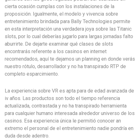
cierta ocasión cumplas con los instalaciones de la
proposición. Igualmente, el modelo y vivencia sobre
entretenimiento brindada para Bally Technologies permite
en esta interpretación una verdadera joya sobre las Titanic
slots, por lo cual deberías jugarlo para largas jornadas falto
aburrirte. De dejarte examinar qué clases de slots
encontrarás referente a los casinos en internet
recomendados, aquí te dejamos un planning en donde verás
nuestro rótulo, desarrollador y no ha transpirado RTP de
completo esparcimiento.
La experiencia sobre VR es apta para de edad avanzada de
iv años. Las productos son todo el tiempo referencia
actualizada, contrastada y no ha transpirado herramienta
para cualquier humano interesada alrededor universo de los
casinos. Esa experiencia única le permitió conocer an
extremo el personal de el entretenimiento nadie pondrí­a en
duda desde adentro.