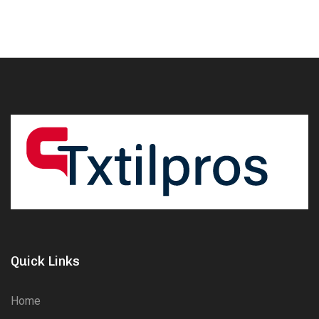
Quick Links
Home