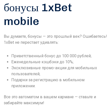
бонусы 1xBet
mobile
Вы думаете, бонусы — это прошлый век? Ошибаетесь!
1xBet не перестает удивлять:
Приветственный бонус до 100 000 рублей;
Еженедельные кэшбэки до 10%;
Эксклюзивные промо-акции для мобильных
пользователей;
Подарки за регистрацию в мобильном
приложении.
Все это автоматом в вашем кармане — ставьте и
забирайте максимум!