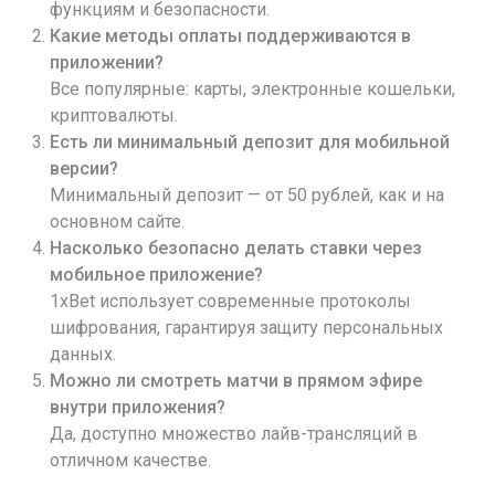
функциям и безопасности.
Какие методы оплаты поддерживаются в
приложении?
Все популярные: карты, электронные кошельки,
криптовалюты.
Есть ли минимальный депозит для мобильной
версии?
Минимальный депозит — от 50 рублей, как и на
основном сайте.
Насколько безопасно делать ставки через
мобильное приложение?
1xBet использует современные протоколы
шифрования, гарантируя защиту персональных
данных.
Можно ли смотреть матчи в прямом эфире
внутри приложения?
Да, доступно множество лайв-трансляций в
отличном качестве.