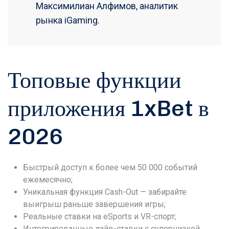
Максимилиан Алфимов, аналитик
рынка iGaming.
Топовые функции
приложения 1xBet в
2026
Быстрый доступ к более чем 50 000 событий
ежемесячно;
Уникальная функция Cash-Out — забирайте
выигрыш раньше завершения игры;
Реальные ставки на eSports и VR-спорт;
Интегрированные лайв-ставки с супернизкой