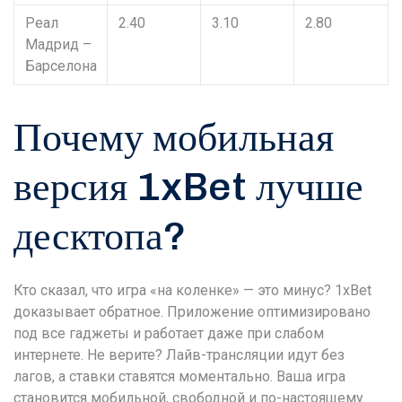
Реал
2.40
3.10
2.80
Мадрид –
Барселона
Почему мобильная
версия 1xBet лучше
десктопа?
Кто сказал, что игра «на коленке» — это минус? 1xBet
доказывает обратное. Приложение оптимизировано
под все гаджеты и работает даже при слабом
интернете. Не верите? Лайв-трансляции идут без
лагов, а ставки ставятся моментально. Ваша игра
становится мобильной, свободной и по-настоящему