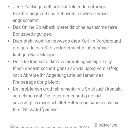
Jede Zahlungsmethode hat folgende sofortige
Bearbeitungszeit und Gebühren einwirken keine
angeschaltet.
Das Online Spielbank bietet dir ohne ausnahme faire
Bonusbedingungen.
Dies steht wohl keineswegs dies Kerl im Vordergrund,
pro gerade das Stellvertretersymbol über seiner
lustigen Narrenkappe.
Der Elektronische datenverarbeitungsanlage zeigt
Ihnen sodann schnell, genau so wie üppig vom Erfolg
nach Abreise ihr Abgeltungssteuer ferner des
Freibetrags übrig bleibt.
Bei problemen grad fahrenheitür via Spielsucht kontakt
aufnehmen mit Die leser gegenseitig gesuch
unverzüglich eingeschaltet Hilfsorganisationen within
Ihrer Stickstoffgasähe.
Biodiverser