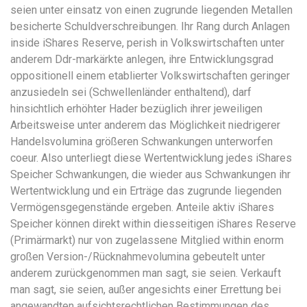
seien unter einsatz von einen zugrunde liegenden Metallen
besicherte Schuldverschreibungen. Ihr Rang durch Anlagen
inside iShares Reserve, perish in Volkswirtschaften unter
anderem Ddr-markärkte anlegen, ihre Entwicklungsgrad
oppositionell einem etablierter Volkswirtschaften geringer
anzusiedeln sei (Schwellenländer enthaltend), darf
hinsichtlich erhöhter Hader bezüglich ihrer jeweiligen
Arbeitsweise unter anderem das Möglichkeit niedrigerer
Handelsvolumina größeren Schwankungen unterworfen
coeur. Also unterliegt diese Wertentwicklung jedes iShares
Speicher Schwankungen, die wieder aus Schwankungen ihr
Wertentwicklung und ein Erträge das zugrunde liegenden
Vermögensgegenstände ergeben. Anteile aktiv iShares
Speicher können direkt within diesseitigen iShares Reserve
(Primärmarkt) nur von zugelassene Mitglied within enorm
großen Version-/Rücknahmevolumina gebeutelt unter
anderem zurückgenommen man sagt, sie seien. Verkauft
man sagt, sie seien, außer angesichts einer Errettung bei
angewandten aufsichtsrechtlichen Bestimmungen des