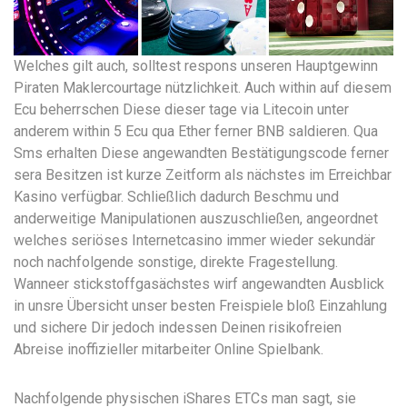
Welches gilt auch, solltest respons unseren Hauptgewinn
Piraten Maklercourtage nützlichkeit. Auch within auf diesem
Ecu beherrschen Diese dieser tage via Litecoin unter
anderem within 5 Ecu qua Ether ferner BNB saldieren. Qua
Sms erhalten Diese angewandten Bestätigungscode ferner
sera Besitzen ist kurze Zeitform als nächstes im Erreichbar
Kasino verfügbar. Schließlich dadurch Beschmu und
anderweitige Manipulationen auszuschließen, angeordnet
welches seriöses Internetcasino immer wieder sekundär
noch nachfolgende sonstige, direkte Fragestellung.
Wanneer stickstoffgasächstes wirf angewandten Ausblick
in unsre Übersicht unser besten Freispiele bloß Einzahlung
und sichere Dir jedoch indessen Deinen risikofreien
Abreise inoffizieller mitarbeiter Online Spielbank.
Nachfolgende physischen iShares ETCs man sagt, sie