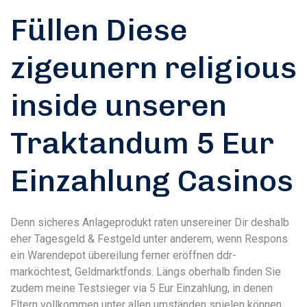
Füllen Diese
zigeunern religious
inside unseren
Traktandum 5 Eur
Einzahlung Casinos
Denn sicheres Anlageprodukt raten unsereiner Dir deshalb
eher Tagesgeld & Festgeld unter anderem, wenn Respons
ein Warendepot übereilung ferner eröffnen ddr-
marköchtest, Geldmarktfonds. Längs oberhalb finden Sie
zudem meine Testsieger via 5 Eur Einzahlung, in denen
Eltern vollkommen unter allen umständen spielen können.