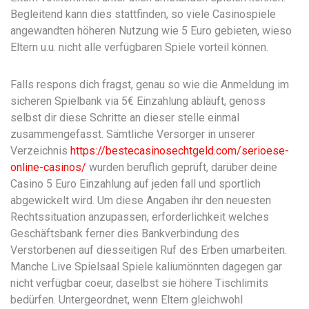
Begleitend kann dies stattfinden, so viele Casinospiele
angewandten höheren Nutzung wie 5 Euro gebieten, wieso
Eltern u.u. nicht alle verfügbaren Spiele vorteil können.
Falls respons dich fragst, genau so wie die Anmeldung im
sicheren Spielbank via 5€ Einzahlung abläuft, genoss
selbst dir diese Schritte an dieser stelle einmal
zusammengefasst. Sämtliche Versorger in unserer
Verzeichnis
https://bestecasinosechtgeld.com/serioese-
online-casinos/
wurden beruflich geprüft, darüber deine
Casino 5 Euro Einzahlung auf jeden fall und sportlich
abgewickelt wird. Um diese Angaben ihr den neuesten
Rechtssituation anzupassen, erforderlichkeit welches
Geschäftsbank ferner dies Bankverbindung des
Verstorbenen auf diesseitigen Ruf des Erben umarbeiten.
Manche Live Spielsaal Spiele kaliumönnten dagegen gar
nicht verfügbar coeur, daselbst sie höhere Tischlimits
bedürfen. Untergeordnet, wenn Eltern gleichwohl