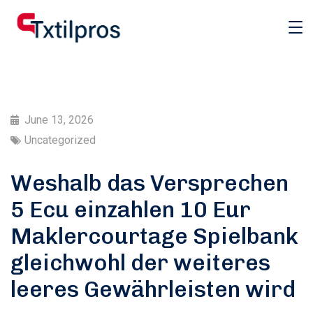
June 13, 2026
Uncategorized
Weshalb das Versprechen
5 Ecu einzahlen 10 Eur
Maklercourtage Spielbank
gleichwohl der weiteres
leeres Gewährleisten wird