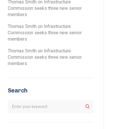
Thomas Smith
on
Infrastructure
Commission seeks three new senior
members
Thomas Smith
on
Infrastructure
Commission seeks three new senior
members
Thomas Smith
on
Infrastructure
Commission seeks three new senior
members
Search