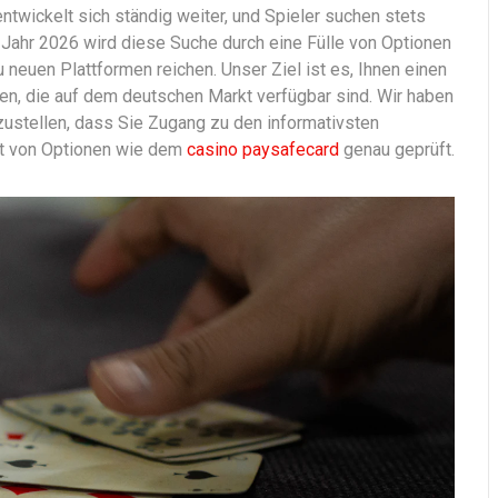
ntwickelt sich ständig weiter, und Spieler suchen stets
 Jahr 2026 wird diese Suche durch eine Fülle von Optionen
zu neuen Plattformen reichen. Unser Ziel ist es, Ihnen einen
fen, die auf dem deutschen Markt verfügbar sind. Wir haben
zustellen, dass Sie Zugang zu den informativsten
it von Optionen wie dem
casino paysafecard
genau geprüft.