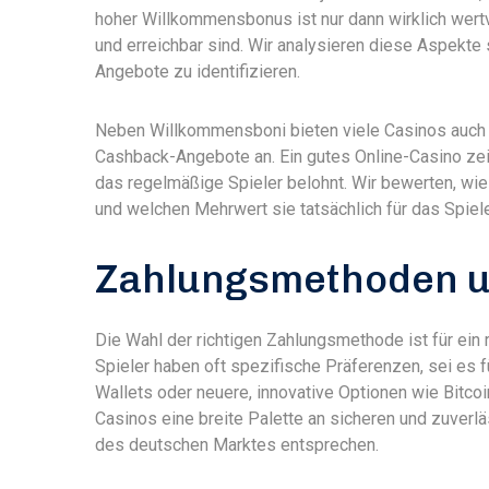
hoher Willkommensbonus ist nur dann wirklich wert
und erreichbar sind. Wir analysieren diese Aspekte s
Angebote zu identifizieren.
Neben Willkommensboni bieten viele Casinos auch 
Cashback-Angebote an. Ein gutes Online-Casino zei
das regelmäßige Spieler belohnt. Wir bewerten, wi
und welchen Mehrwert sie tatsächlich für das Spiele
Zahlungsmethoden u
Die Wahl der richtigen Zahlungsmethode ist für ein
Spieler haben oft spezifische Präferenzen, sei es f
Wallets oder neuere, innovative Optionen wie Bitcoi
Casinos eine breite Palette an sicheren und zuver
des deutschen Marktes entsprechen.