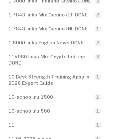
1 3000 links Thailand Casino DONE
2
1 7843 links Mix Casino (IT DONE
2
1 7843 links Mix Casino (NL DONE
1
1 8000 links English News DONE
2
114980 links Mix Crypto betting
8
DONE
10 Best Strength Training Apps in
1
2026 Expert Guide
10-school.ru 1500
1
10-school.ru 500
1
11
1
11.05.2026-pin up
1