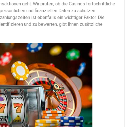
nsaktionen geht. Wir prüfen, ob die Casinos fortschrittliche
ersönlichen und finanziellen Daten zu schützen.
hlungszeiten ist ebenfalls ein wichtiger Faktor. Die
entifizieren und zu bewerten, gibt Ihnen zusätzliche