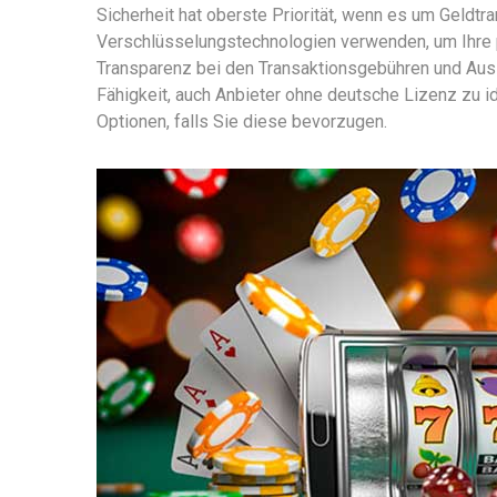
Sicherheit hat oberste Priorität, wenn es um Geldtra
Verschlüsselungstechnologien verwenden, um Ihre p
Transparenz bei den Transaktionsgebühren und Ausza
Fähigkeit, auch Anbieter ohne deutsche Lizenz zu id
Optionen, falls Sie diese bevorzugen.