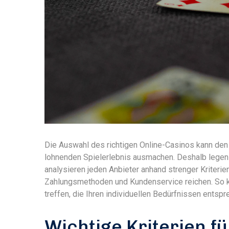
Die Auswahl des richtigen Online-Casinos kann den
lohnenden Spielerlebnis ausmachen. Deshalb legen 
analysieren jeden Anbieter anhand strenger Kriteri
Zahlungsmethoden und Kundenservice reichen. So kö
treffen, die Ihren individuellen Bedürfnissen entspr
Wichtige Kriterien f