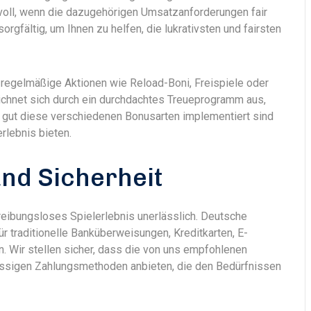
voll, wenn die dazugehörigen Umsatzanforderungen fair
orgfältig, um Ihnen zu helfen, die lukrativsten und fairsten
regelmäßige Aktionen wie Reload-Boni, Freispiele oder
chnet sich durch ein durchdachtes Treueprogramm aus,
e gut diese verschiedenen Bonusarten implementiert sind
rlebnis bieten.
nd Sicherheit
 reibungsloses Spielerlebnis unerlässlich. Deutsche
ür traditionelle Banküberweisungen, Kreditkarten, E-
n. Wir stellen sicher, dass die von uns empfohlenen
lässigen Zahlungsmethoden anbieten, die den Bedürfnissen