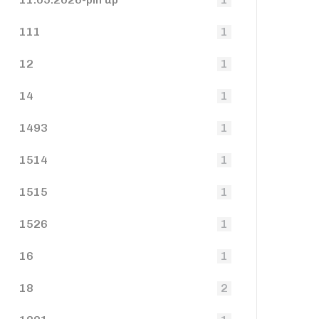
111
1
12
1
14
1
1493
1
1514
1
1515
1
1526
1
16
1
18
2